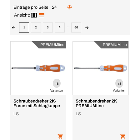
Einträge pro Seite
24
Ansicht:
...
1
2
3
4
56
PREMIUMline
PREMIUMline
+8
+8
Varianten
Varianten
Schraubendreher 2K-
Schraubendreher 2K
Force mit Schlagkappe
PREMIUMline
LS
LS