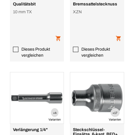
Qualitätsbit
Bremssattelstecknuss
10 mm TX
XZN
Dieses Produkt
Dieses Produkt
vergleichen
vergleichen
+4
+17
Varianten
Varianten
Verlängerung 1/4"
Steckschlüssel-
Einsätze, 6-kant, BFD+,