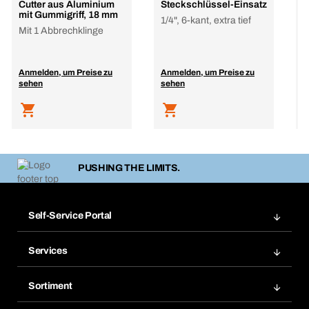
Cutter aus Aluminium
Steckschlüssel-Einsatz
W
mit Gummigriff, 18 mm
m
1/4", 6-kant, extra tief
e
Mit 1 Abbrechklinge
9
Anmelden, um Preise zu
Anmelden, um Preise zu
A
sehen
sehen
s
PUSHING THE LIMITS.
Self-Service Portal
Bestellungen
Services
Rechnungen
BERA Regalsystem
Merklisten
Sortiment
BERAsmart
Nachbestellungen
Produktneuheiten