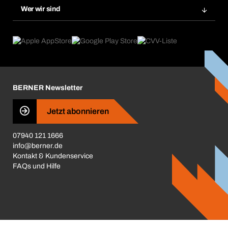
Chemical Safety Management
Wer wir sind
Dauerauftrag
Anwendungsgebiete
eProcurement
Was wir anbieten
Reparaturen & Rücksendungen
Product Compliance
Produktfinder
Was uns antreibt
Kataloge & Broschüren
Corporate Responsibility
Aktionsübersicht
Karriere
BERNER Newsletter
Business Conduct
Jetzt abonnieren
07940 121 1666
info@berner.de
Kontakt & Kundenservice
FAQs und Hilfe