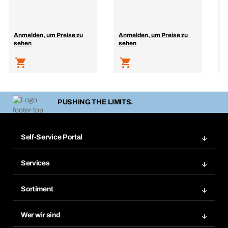
f
Anmelden, um Preise zu
Anmelden, um Preise zu
A
sehen
sehen
s
PUSHING THE LIMITS.
Self-Service Portal
Bestellungen
Services
Rechnungen
BERA Regalsystem
Merklisten
Sortiment
BERAsmart
Nachbestellungen
Produktneuheiten
Chemical Safety Management
Wer wir sind
Dauerauftrag
Anwendungsgebiete