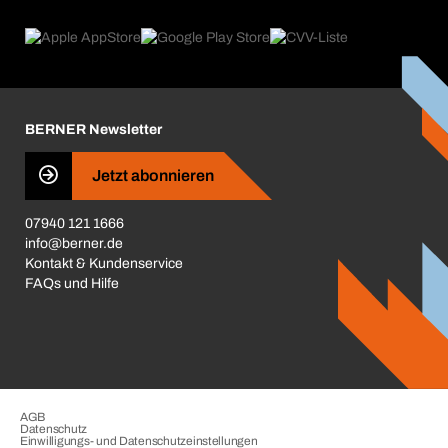
eProcurement
Was wir anbieten
Reparaturen & Rücksendungen
Product Compliance
Produktfinder
Was uns antreibt
Kataloge & Broschüren
Corporate Responsibility
Aktionsübersicht
Karriere
BERNER Newsletter
Business Conduct
Jetzt abonnieren
07940 121 1666
info@berner.de
Kontakt & Kundenservice
FAQs und Hilfe
AGB
Datenschutz
Einwilligungs- und Datenschutzeinstellungen