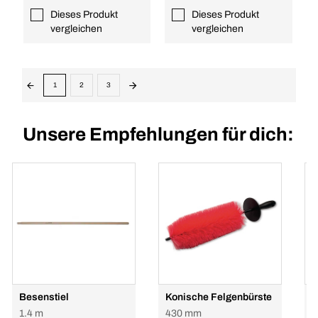
Dieses Produkt
Dieses Produkt
vergleichen
vergleichen
1
2
3
Unsere Empfehlungen für dich:
Besenstiel
Konische Felgenbürste
S
B
1.4 m
430 mm