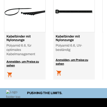
Kabelbinder mit
Kabelbinder mit
K
Nylonzunge
Nylonzunge
N
Polyamid 6.6, für
Polyamid 6.6, UV-
P
optimales
beständig
Kabelmanagement
Anmelden, um Preise zu
A
Anmelden, um Preise zu
sehen
s
sehen
PUSHING THE LIMITS.