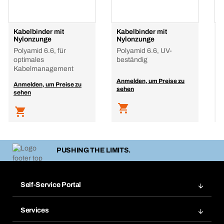
Kabelbinder mit
Kabelbinder mit
K
Nylonzunge
Nylonzunge
N
Polyamid 6.6, für
Polyamid 6.6, UV-
P
optimales
beständig
Kabelmanagement
Anmelden, um Preise zu
A
Anmelden, um Preise zu
sehen
s
sehen
PUSHING THE LIMITS.
Self-Service Portal
Bestellungen
Services
Rechnungen