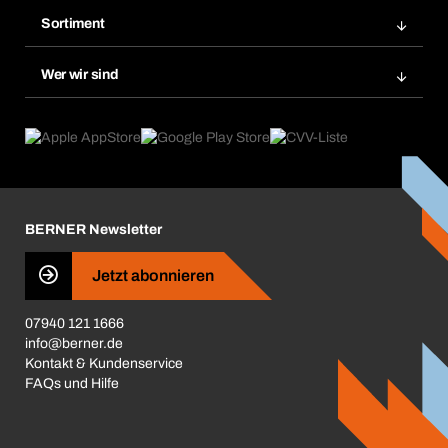
BERA Regalsystem
Merklisten
Sortiment
BERAsmart
Nachbestellungen
Produktneuheiten
Chemical Safety Management
Wer wir sind
Dauerauftrag
Anwendungsgebiete
eProcurement
Was wir anbieten
Reparaturen & Rücksendungen
Product Compliance
Produktfinder
Was uns antreibt
Kataloge & Broschüren
Corporate Responsibility
Aktionsübersicht
Karriere
BERNER Newsletter
Business Conduct
Jetzt abonnieren
07940 121 1666
info@berner.de
Kontakt & Kundenservice
FAQs und Hilfe