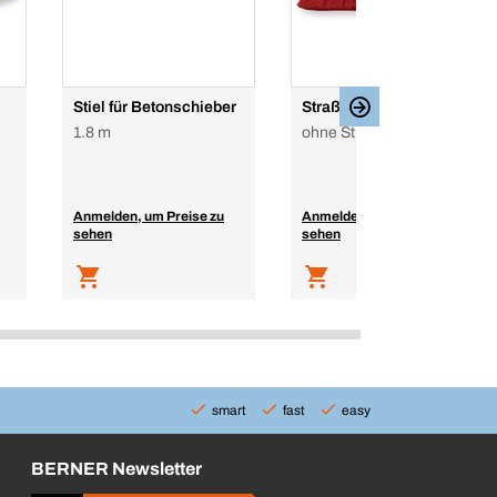
Stiel für Betonschieber
Straßenbesen
1.8 m
ohne Stiel
Anmelden, um Preise zu
Anmelden, um Preise zu
sehen
sehen
smart
fast
easy
BERNER Newsletter