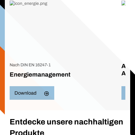
Nach DIN EN 16247-1
Ausg
Ausb
Energiemanagement
Download
Dow
Entdecke unsere nachhaltigen
Produkte