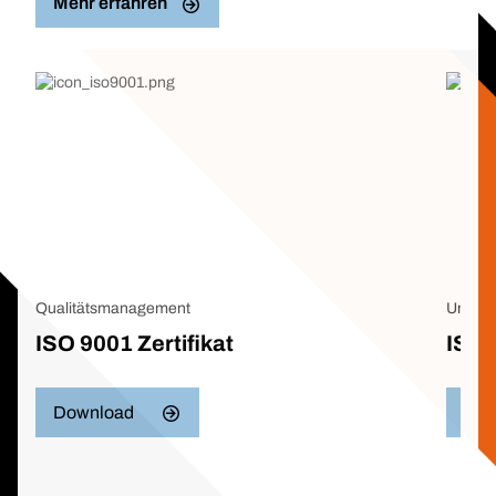
Mehr erfahren
Qualitätsmanagement
Umwel
ISO 9001 Zertifikat
ISO 
Download
Dow