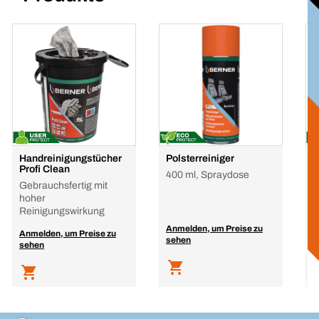
Handreinigungstücher
Polsterreiniger
M
Profi Clean
400 ml, Spraydose
2
Gebrauchsfertig mit
K
hoher
g
Reinigungswirkung
Anmelden, um Preise zu
A
Anmelden, um Preise zu
sehen
s
sehen