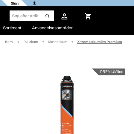
Shop
Sortiment
Anvendelsesområder
Kemi
PU skum
Klæbeskum
X-treme skumlim Premium
PREMIUMline