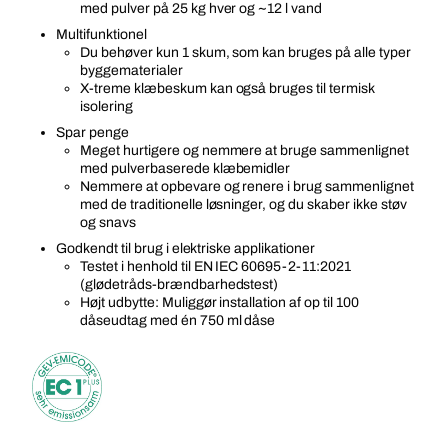
med pulver på 25 kg hver og ~12 l vand
Multifunktionel
Du behøver kun 1 skum, som kan bruges på alle typer
byggematerialer
X-treme klæbeskum kan også bruges til termisk
isolering
Spar penge
Meget hurtigere og nemmere at bruge sammenlignet
med pulverbaserede klæbemidler
Nemmere at opbevare og renere i brug sammenlignet
med de traditionelle løsninger, og du skaber ikke støv
og snavs
Godkendt til brug i elektriske applikationer
Testet i henhold til EN IEC 60695-2-11:2021
(glødetråds-brændbarhedstest)
Højt udbytte: Muliggør installation af op til 100
dåseudtag med én 750 ml dåse