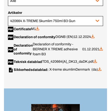
Alle
Artikelnr
420664 X-TREME Skumlim 750ml B3 Gun
M1
Certificate
DGNB (EN)
12.12.2024
Declaration of conformity
Declaration of conformity -
Declaration
BERNER X TREME adhesive
01.12.2021
of
conformity
foam B3
TDS_420664[A]_DK13_daDK.pdf
Teknisk datablad
X-treme skumlim
Denmark (da)
Sikkerhedsdatablad: