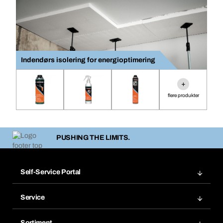
Indendørs isolering for energioptimering
+
flere produkter
PUSHING THE LIMITS.
Self-Service Portal
Ordrer
Service
Fakturaer
Bera Modul
Favoritter
Sortiment