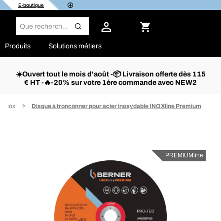
E-boutique
Produits
Solutions métiers
☀️Ouvert tout le mois d'août -📦 Livraison offerte dès 115
€ HT -🔥-20% sur votre 1ère commande avec NEW2
l'inox
Disque à tronçonner pour acier inoxydable INOXline Premium
PREMIUMline