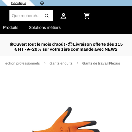
E-boutique
Produits
Solutions métiers
☀️Ouvert tout le mois d'août -📦 Livraison offerte dès 115
€ HT -🔥-20% sur votre 1ère commande avec NEW2
rotection professionnels
Gants enduits
Gants de travail Flexus