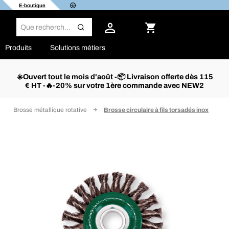
E-boutique
Produits
Solutions métiers
☀️Ouvert tout le mois d'août -📦 Livraison offerte dès 115
€ HT -🔥-20% sur votre 1ère commande avec NEW2
Brosse métallique rotative
Brosse circulaire à fils torsadés inox