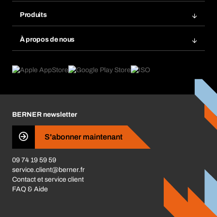
Rangement atelier Bera Modul
Favoris
Produits
Scanner de code barre
Commande automatique
Produits innovants
Gestion des risques chimiques
À propos de nous
Retour & Réclamation
Solutions métiers
eProcurement
Ce que nous offrons
Conformité des produits
Guides de choix
Ce qui nous motive
Application Mobile
Responsabilité sociétale d'entreprise
Catégories produits
Carrières
BERNER newsletter
Les magasins BERNER
Presse
S'abonner maintenant
Business Conduct
09 74 19 59 59
service.client@berner.fr
Contact et service client
FAQ & Aide