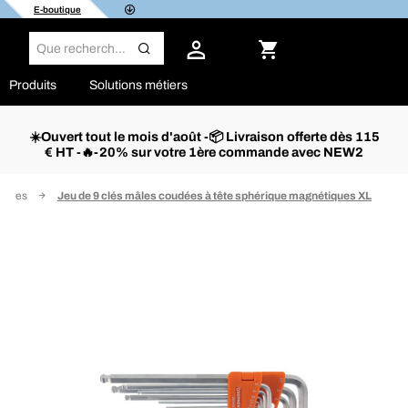
E-boutique
Produits
Solutions métiers
☀️Ouvert tout le mois d'août -📦 Livraison offerte dès 115
€ HT -🔥-20% sur votre 1ère commande avec NEW2
oudées
Jeu de 9 clés mâles coudées à tête sphérique magnétiques XL