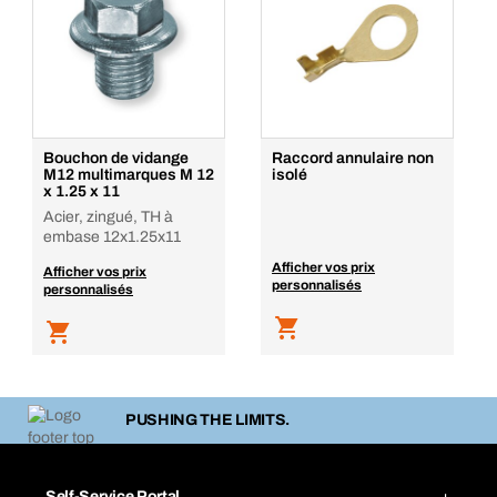
Bouchon de vidange
Raccord annulaire non
M12 multimarques M 12
isolé
x 1.25 x 11
Acier, zingué, TH à
embase 12x1.25x11
Afficher vos prix
Afficher vos prix
personnalisés
personnalisés
PUSHING THE LIMITS.
Self-Service Portal