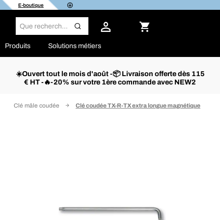
E-boutique
Produits
Solutions métiers
☀️Ouvert tout le mois d'août -📦 Livraison offerte dès 115
€ HT -🔥-20% sur votre 1ère commande avec NEW2
Clé mâle coudée
Clé coudée TX-R-TX extra longue magnétique