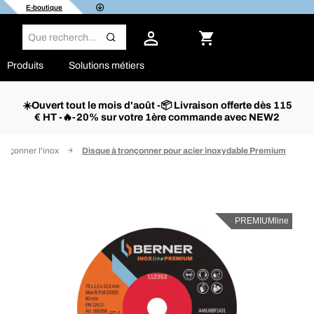
E-boutique
Produits
Solutions métiers
☀️Ouvert tout le mois d'août -📦 Livraison offerte dès 115
€ HT -🔥-20% sur votre 1ère commande avec NEW2
ronçonner l'inox
Disque à tronçonner pour acier inoxydable Premium
PREMIUMline