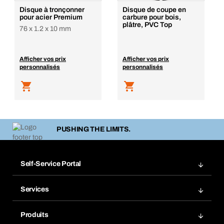
Disque à tronçonner
Disque de coupe en
pour acier Premium
carbure pour bois,
plâtre, PVC Top
76 x 1.2 x 10 mm
Afficher vos prix
Afficher vos prix
personnalisés
personnalisés
PUSHING THE LIMITS.
Self-Service Portal
Commandes
Services
Factures
Rangement atelier Bera Modul
Favoris
Produits
Scanner de code barre