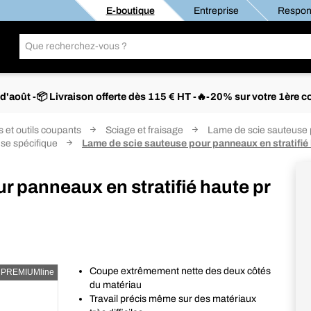
E-boutique
Entreprise
Respons
s d'août -📦 Livraison offerte dès 115 € HT -🔥-20% sur votre 1è
s et outils coupants
Sciage et fraisage
Lame de scie sauteuse 
se spécifique
Lame de scie sauteuse pour panneaux en stratifi
r panneaux en stratifié haute pr
Coupe extrêmement nette des deux côtés
PREMIUMline
du matériau
Travail précis même sur des matériaux