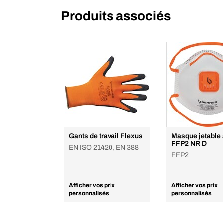
Produits associés
Gants de travail Flexus
Masque jetable
FFP2 NR D
EN ISO 21420, EN 388
FFP2
Afficher vos prix
Afficher vos prix
personnalisés
personnalisés