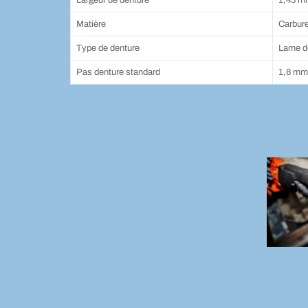
Largeur de denture
1,43 m
Matière
Carbur
Type de denture
Lame de
Pas denture standard
1,8 mm