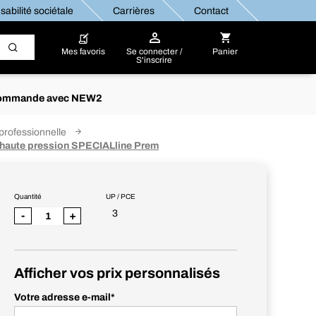
abilité sociétale
Carrières
Contact
Mes favoris
Se connecter /
Panier
S'inscrire
re commande avec NEW2
professionnelle
é haute pression SPECIALline Prem
Quantité
UP / PCE
3
-
+
Afficher vos prix personnalisés
Votre adresse e-mail
*