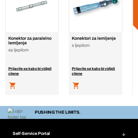
Konektor za paralelno
Konektori za lemljenje
h
lemljenje
s ljepilom
H
sa ljepilom
Prijavite se kako bi vidjeli
Prijavite se kako bi vidjeli
P
cijene
cijene
c
PUSHING THE LIMITS.
Self-Service Portal