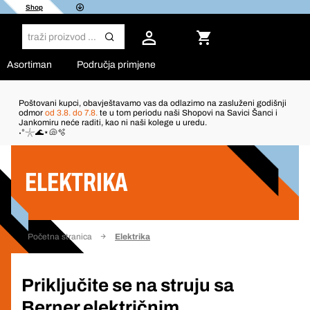
Shop
Asortiman
Područja primjene
Poštovani kupci, obavještavamo vas da odlazimo na zasluženi godišnji
odmor
od 3.8. do 7.8.
te u tom periodu naši Shopovi na Savici Šanci i
Jankomiru neće raditi, kao ni naši kolege u uredu.
˖°𓇼🌊⋆🐚🫧
ELEKTRIKA
Početna stranica
Elektrika
Priključite se na struju sa
Berner električnim