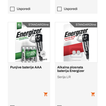
Usporedi
Usporedi
STANDARDline
STANDARDline
+3
Varijanti
Punjive baterije AAA
Alkalna plosnata
baterija Energizer
Serija LR