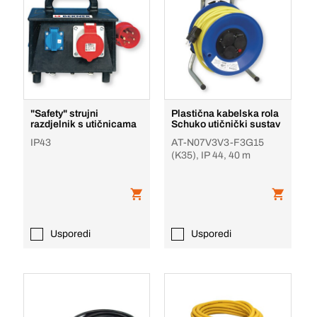
"Safety" strujni
Plastična kabelska rola
razdjelnik s utičnicama
Schuko utičnički sustav
IP43
AT-N07V3V3-F3G15
(K35), IP 44, 40 m
Usporedi
Usporedi