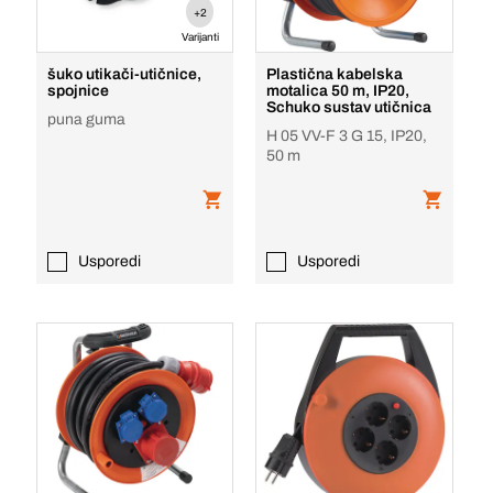
+2
Varijanti
šuko utikači-utičnice,
Plastična kabelska
spojnice
motalica 50 m, IP20,
Schuko sustav utičnica
puna guma
H 05 VV-F 3 G 15, IP20,
50 m
Usporedi
Usporedi