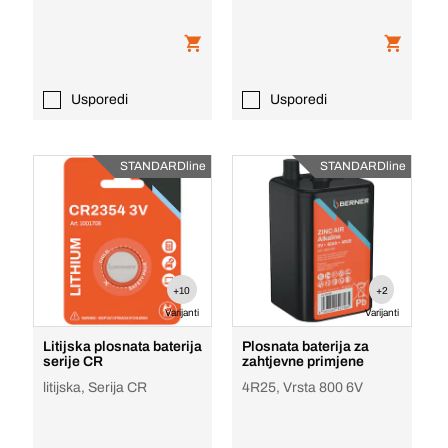
Usporedi
Usporedi
STANDARDline
STANDARDline
+10
+2
Varijanti
Varijanti
Litijska plosnata baterija
Plosnata baterija za
serije CR
zahtjevne primjene
litijska, Serija CR
4R25, Vrsta 800 6V