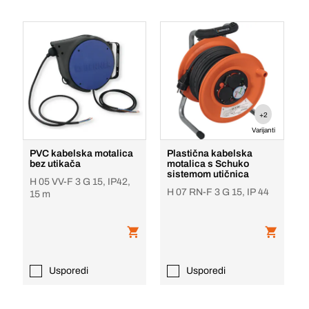
+2
Varijanti
PVC kabelska motalica
Plastična kabelska
bez utikača
motalica s Schuko
sistemom utičnica
H 05 VV-F 3 G 15, IP42,
H 07 RN-F 3 G 15, IP 44
15 m
Usporedi
Usporedi