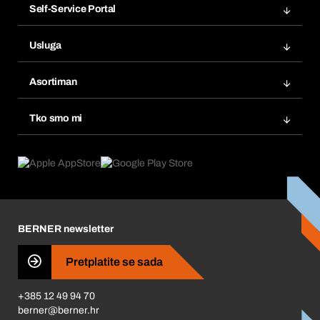
Self-Service Portal
Narudžbe
Usluga
Fakture
Bera Modul
Popisi želja
Asortiman
eProcurement
Ponovno naručivanje
Inovacije proizvoda
Tražitelji proizvoda
Tko smo mi
Pretplate
Područja primjene
Što nudimo
Povrati & Reklamacije
Product Compliance
Što nas pokreće
Korporativna društvena odgovornost
Karijera
BERNER newsletter
Business Conduct
Pretplatite se sada
+385 12 49 94 70
berner@berner.hr