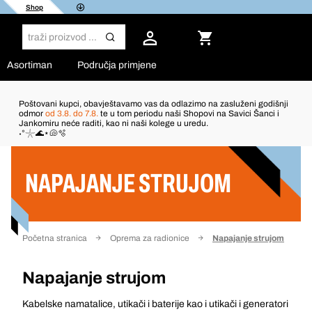
Shop
Asortiman
Područja primjene
Poštovani kupci, obavještavamo vas da odlazimo na zasluženi godišnji
odmor
od 3.8. do 7.8.
te u tom periodu naši Shopovi na Savici Šanci i
Jankomiru neće raditi, kao ni naši kolege u uredu.
Filter
˖°𓇼🌊⋆🐚🫧
NAPAJANJE STRUJOM
Početna stranica
Oprema za radionice
Napajanje strujom
Napajanje strujom
Kabelske namatalice, utikači i baterije kao i utikači i generatori