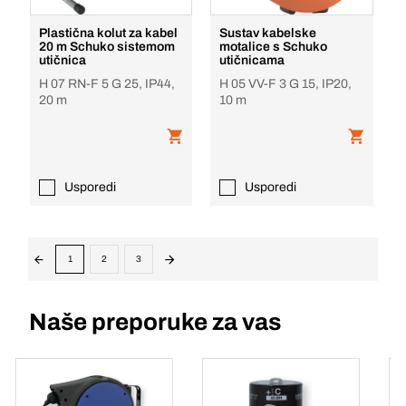
Plastična kolut za kabel
Sustav kabelske
20 m Schuko sistemom
motalice s Schuko
utičnica
utičnicama
H 07 RN-F 5 G 25, IP44,
H 05 VV-F 3 G 15, IP20,
20 m
10 m
Usporedi
Usporedi
1
2
3
Naše preporuke za vas