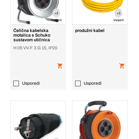
+2
+3
Varijanti
Varijanti
Čelična kabelska
produžni kabel
motalica s Schuko
sustavom utičnica
H 05 VV-F 3 G 15, IP20
Usporedi
Usporedi