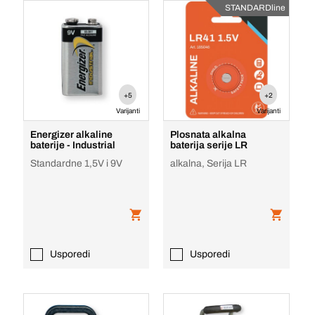
STANDARDline
+5
+2
Varijanti
Varijanti
Energizer alkaline
Plosnata alkalna
baterije - Industrial
baterija serije LR
Standardne 1,5V i 9V
alkalna, Serija LR
Usporedi
Usporedi