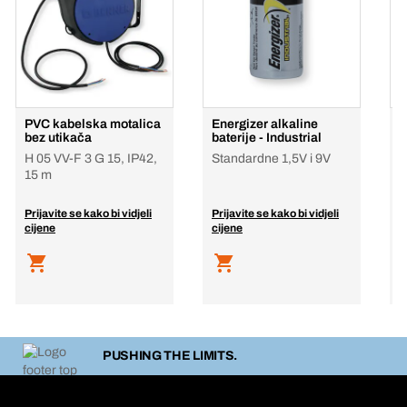
PVC kabelska motalica
Energizer alkaline
L
bez utikača
baterije - Industrial
b
H 05 VV-F 3 G 15, IP42,
Standardne 1,5V i 9V
l
15 m
Prijavite se kako bi vidjeli
Prijavite se kako bi vidjeli
P
cijene
cijene
c
PUSHING THE LIMITS.