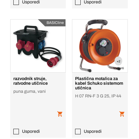
Usporedi
Usporedi
BASICline
+2
Varijanti
razvodnik struje,
Plastična motalica za
ratvodne utičnice
kabel Schuko sistemom
utičnica
puna guma, vani
H 07 RN-F 3 G 25, IP 44
Usporedi
Usporedi