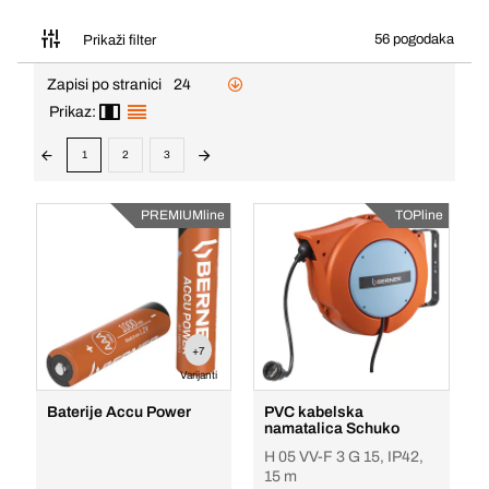
56 pogodaka
Prikaži filter
Zapisi po stranici
24
Prikaz:
1
2
3
PREMIUMline
TOPline
+7
Varijanti
Baterije Accu Power
PVC kabelska
namatalica Schuko
H 05 VV-F 3 G 15, IP42,
15 m