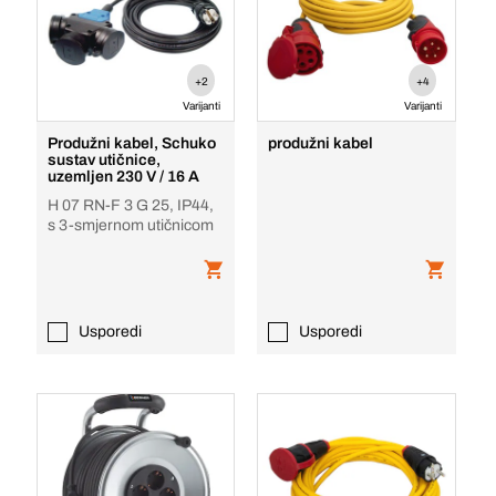
+2
+4
Varijanti
Varijanti
Produžni kabel, Schuko
produžni kabel
sustav utičnice,
uzemljen 230 V / 16 A
H 07 RN-F 3 G 25, IP44,
s 3-smjernom utičnicom
Usporedi
Usporedi