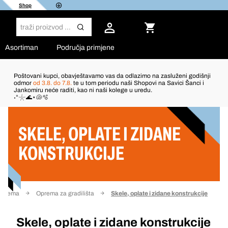
Shop
Asortiman
Područja primjene
Poštovani kupci, obavještavamo vas da odlazimo na zasluženi godišnji
odmor
od 3.8. do 7.8.
te u tom periodu naši Shopovi na Savici Šanci i
Jankomiru neće raditi, kao ni naši kolege u uredu.
Filter
˖°𓇼🌊⋆🐚🫧
SKELE, OPLATE I ZIDANE
KONSTRUKCIJE
 oprema
Oprema za gradilišta
Skele, oplate i zidane konstrukcije
Skele, oplate i zidane konstrukcije