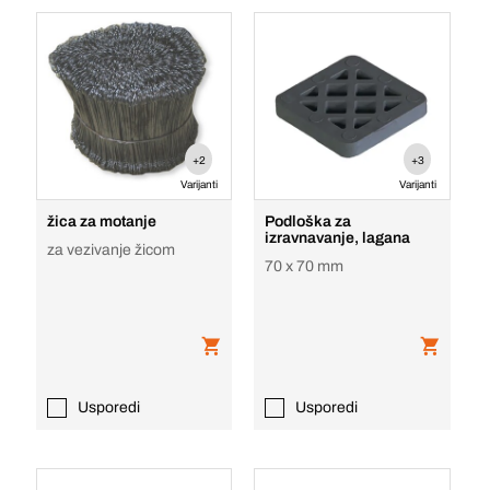
+2
+3
Varijanti
Varijanti
žica za motanje
Podloška za
izravnavanje, lagana
za vezivanje žicom
70 x 70 mm
Usporedi
Usporedi