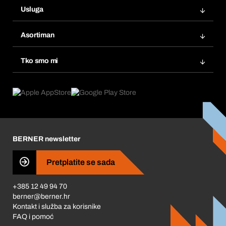
Usluga
Fakture
Bera Modul
Popisi želja
Asortiman
eProcurement
Ponovno naručivanje
Inovacije proizvoda
Tražitelji proizvoda
Tko smo mi
Pretplate
Područja primjene
Što nudimo
Povrati & Reklamacije
Product Compliance
Što nas pokreće
Korporativna društvena odgovornost
Karijera
BERNER newsletter
Business Conduct
Pretplatite se sada
+385 12 49 94 70
berner@berner.hr
Kontakt i služba za korisnike
FAQ i pomoć