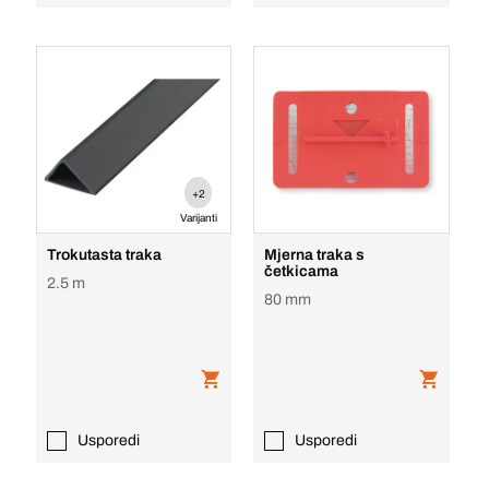
+2
Varijanti
Trokutasta traka
Mjerna traka s
četkicama
2.5 m
80 mm
Usporedi
Usporedi