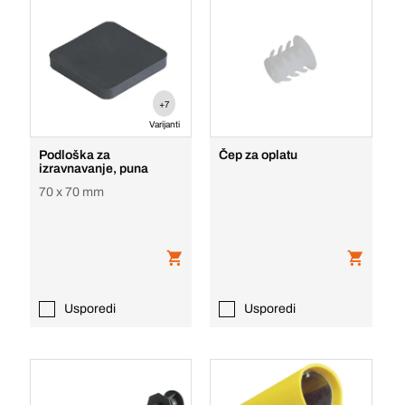
+7
Varijanti
Podloška za
Čep za oplatu
izravnavanje, puna
70 x 70 mm
Usporedi
Usporedi