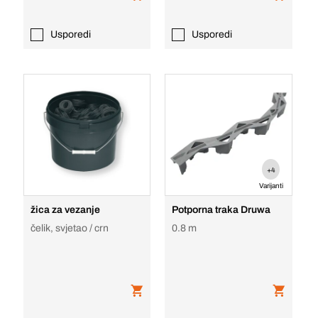
Usporedi
Usporedi
+4
Varijanti
žica za vezanje
Potporna traka Druwa
čelik, svjetao / crn
0.8 m