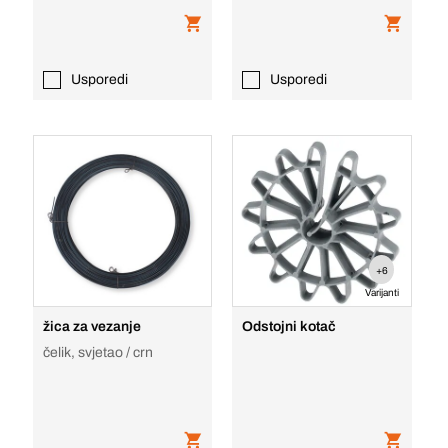
Usporedi
Usporedi
+6
Varijanti
žica za vezanje
Odstojni kotač
čelik, svjetao / crn