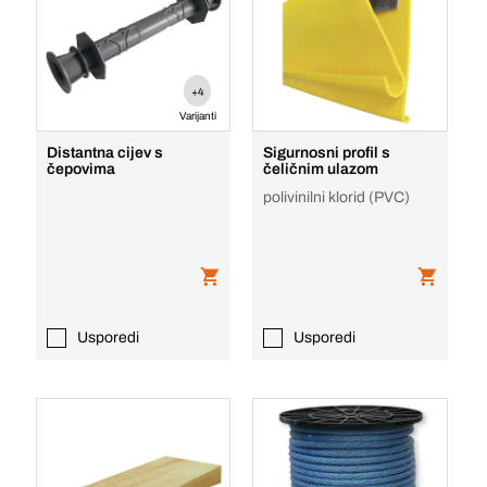
+4
Varijanti
Distantna cijev s
Sigurnosni profil s
čepovima
čeličnim ulazom
polivinilni klorid (PVC)
Usporedi
Usporedi