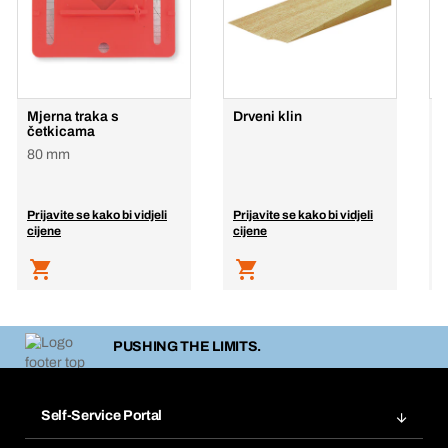
Mjerna traka s
Drveni klin
P
četkicama
0
80 mm
Prijavite se kako bi vidjeli
Prijavite se kako bi vidjeli
P
cijene
cijene
c
PUSHING THE LIMITS.
Self-Service Portal
Narudžbe