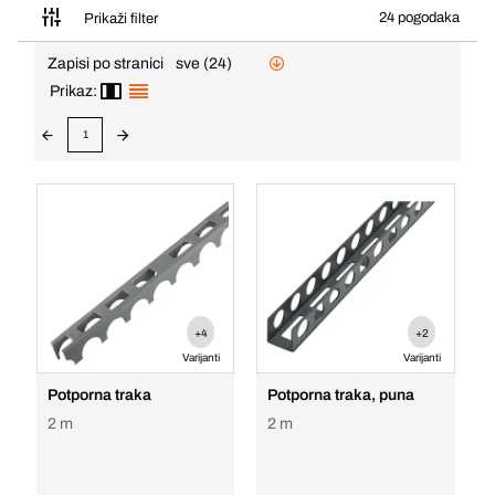
24 pogodaka
Prikaži filter
Zapisi po stranici
sve (24)
Prikaz:
1
+4
+2
Varijanti
Varijanti
Potporna traka
Potporna traka, puna
2 m
2 m