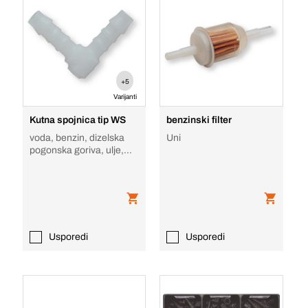
+5
Varijanti
Kutna spojnica tip WS
benzinski filter
voda, benzin, dizelska
Uni
pogonska goriva, ulje,
masti, alkoholi, tekućina
za kočni
Usporedi
Usporedi