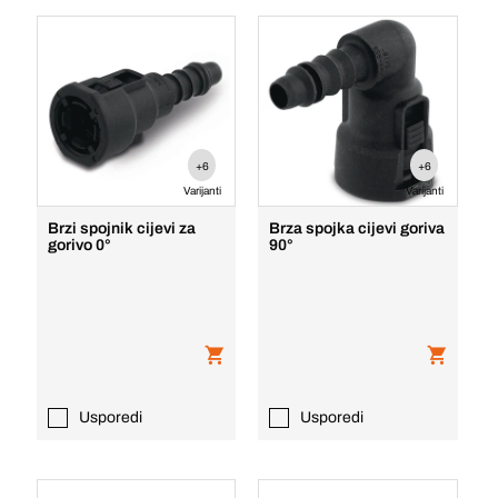
+6
+6
Varijanti
Varijanti
Brzi spojnik cijevi za
Brza spojka cijevi goriva
gorivo 0°
90°
Usporedi
Usporedi