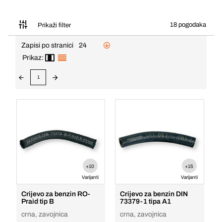
18 pogodaka
Prikaži filter
Zapisi po stranici
24
Prikaz:
1
+10
+15
Varijanti
Varijanti
Crijevo za benzin RO-
Crijevo za benzin DIN
Praid tip B
73379-1 tipa A1
crna, zavojnica
crna, zavojnica