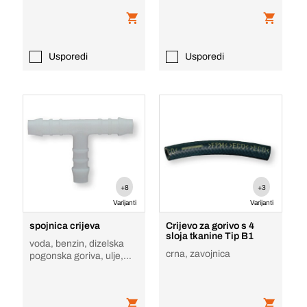
Usporedi
Usporedi
+8
+3
Varijanti
Varijanti
spojnica crijeva
Crijevo za gorivo s 4
sloja tkanine Tip B1
voda, benzin, dizelska
crna, zavojnica
pogonska goriva, ulje,
masti, alkoholi, tekućina
za kočni