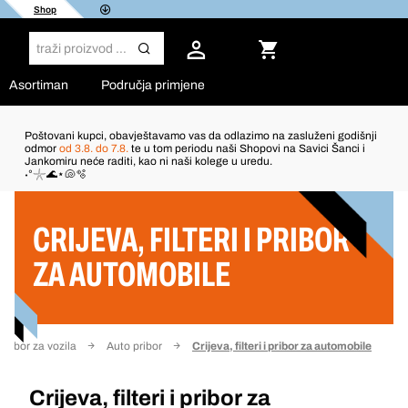
Shop
Asortiman
Područja primjene
Poštovani kupci, obavještavamo vas da odlazimo na zasluženi godišnji
odmor
od 3.8. do 7.8.
te u tom periodu naši Shopovi na Savici Šanci i
Jankomiru neće raditi, kao ni naši kolege u uredu.
Filter
˖°𓇼🌊⋆🐚🫧
CRIJEVA, FILTERI I PRIBOR
ZA AUTOMOBILE
pribor za vozila
Auto pribor
Crijeva, filteri i pribor za automobile
Crijeva, filteri i pribor za