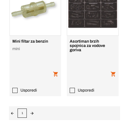
Mini filtar za benzin
Asortiman brzih
spojnica za vodove
mini
goriva
Usporedi
Usporedi
1