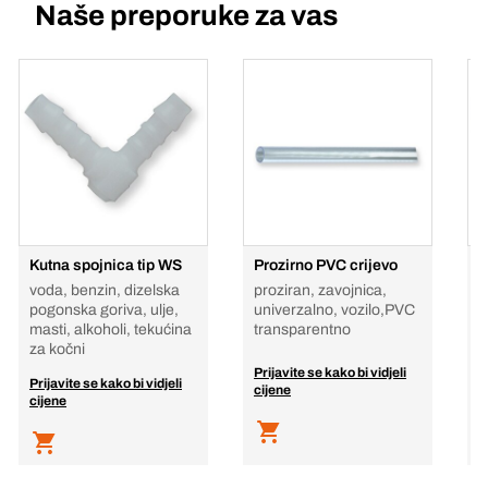
Naše preporuke za vas
Kutna spojnica tip WS
Prozirno PVC crijevo
s
voda, benzin, dizelska
proziran, zavojnica,
v
pogonska goriva, ulje,
univerzalno, vozilo,PVC
p
masti, alkoholi, tekućina
transparentno
m
za kočni
z
Prijavite se kako bi vidjeli
Prijavite se kako bi vidjeli
P
cijene
cijene
c