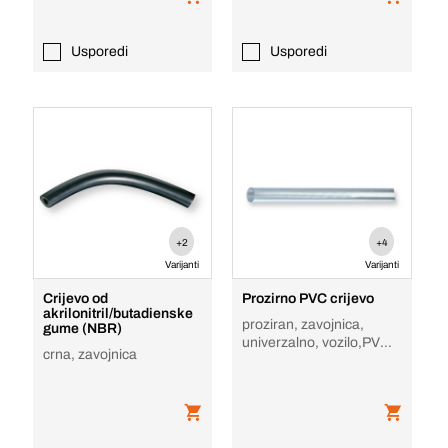
Usporedi
Usporedi
+2
+4
Varijanti
Varijanti
Crijevo od
Prozirno PVC crijevo
akrilonitril/butadienske
proziran, zavojnica,
gume (NBR)
univerzalno, vozilo,PVC
crna, zavojnica
transparentno