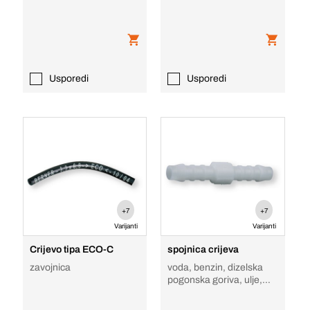
Usporedi
Usporedi
+7
+7
Varijanti
Varijanti
Crijevo tipa ECO-C
spojnica crijeva
zavojnica
voda, benzin, dizelska
pogonska goriva, ulje,
masti, alkoholi, tekućina
za kočni