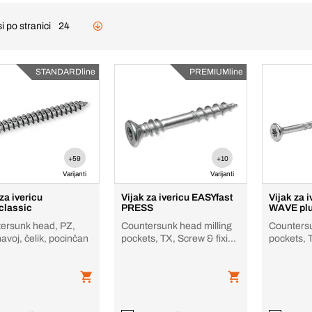
i po stranici
24
STANDARDline
PREMIUMline
+59
+10
Varijanti
Varijanti
za ivericu
Vijak za ivericu EASYfast
Vijak za 
classic
PRESS
WAVE pl
ersunk head, PZ,
Countersunk head milling
Countersu
avoj, čelik, pocinčan
pockets, TX, Screw & fixing
pockets, 
Thread, čelik, pocinčan
čelik, poc