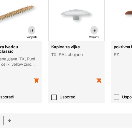
+3
+6
Varijanti
Varijanti
za ivericu
Kapica za vijke
pokrivna
classic
TX, RAL obojano
PZ
ena glava, TX, Puni
 čelik, yellow zinc
d
sporedi
Usporedi
Uspo