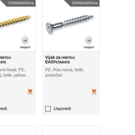
STANDARDline
STANDARDline
+6
+6
Varijanti
Varijanti
vericu
Vijak za ivericu
sic
EASYclassic
unk head, PZ,
PZ, Polu navoj, čelik,
, čelik, yellow
pocinčan
d
redi
Usporedi