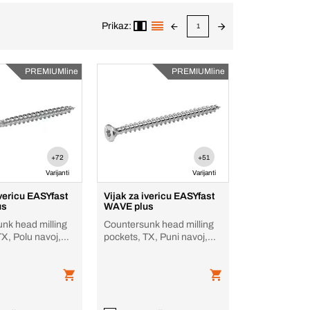
Prikaz:
1
PREMIUMline
PREMIUMline
+72
+51
Varijanti
Varijanti
ivericu EASYfast
Vijak za ivericu EASYfast
us
WAVE plus
nk head milling
Countersunk head milling
TX, Polu navoj,
pockets, TX, Puni navoj,
inčan, rebro
čelik, rebro