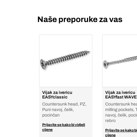
Naše preporuke za vas
Vijak za ivericu
Vijak za ivericu
EASYclassic
EASYfast WAVE
Countersunk head, PZ,
Countersunk he
Puni navoj, čelik,
milling pockets, 
pocinčan
navoj, čelik, poc
rebro
Prijavite se kako bi vidjeli
cijene
Prijavite se kako bi
cijene