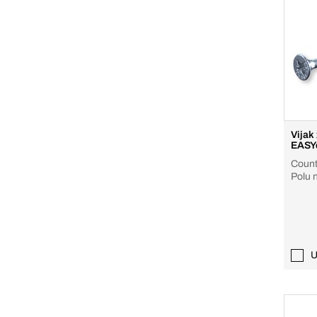
Vijak 
EASY
Count
Polu n
U