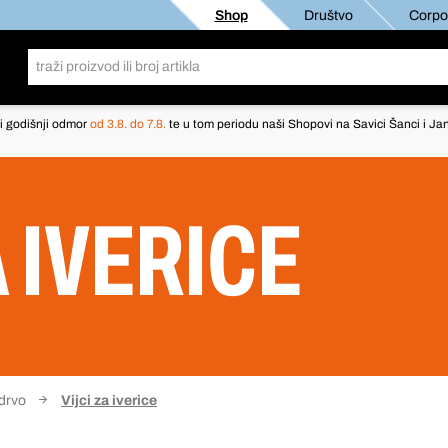
Shop
Društvo
Corpor
i godišnji odmor
od 3.8. do 7.8.
te u tom periodu naši Shopovi na Savici Šanci i Jan
A IVERICE
 drvo
Vijci za iverice