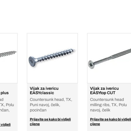
Vijak za ivericu
Vijak za ivericu
 plus
EASYclassic
EASYtop CUT
ad
Countersunk head, TX,
Countersunk head
TX, Polu
Puni navoj, čelik,
milling ribs, TX, Polu
inčan,
pocinčan
navoj, čelik
Prijavite se kako bi vidjeli
Prijavite se kako bi vidjeli
cijene
cijene
 vidjeli