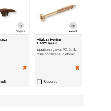
+9
+27
Varijanti
Varijanti
 kapa
vijak za ivericu
EASYclassic
upuštena glava, PZ, čelik,
žuta pocinčana, djelomični
navoj
redi
Usporedi