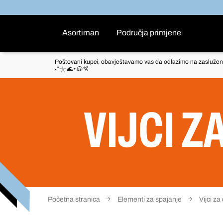
Asortiman
Područja primjene
Poštovani kupci, obavještavamo vas da odlazimo na zaslužen
˖°𓇼🌊⋆🐚🫧
VIJCI Z
Početna stranica
Elementi za spajanje
Vijci za