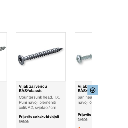
Vijak za ivericu
Vijak za ivericu
EASYclassic
EASYclassic
Countersunk head, TX,
pan head, PZ, Puni
Puni navoj, plemeniti
navoj, čelik, pocinčan
čelik A2, svjetao / crn
Prijavite se kako bi vidjeli
Prijavite se kako bi vidjeli
cijene
cijene