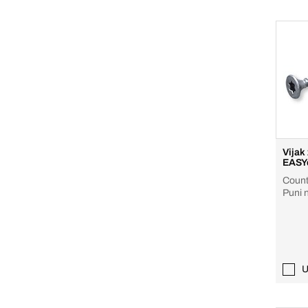
Vijak 
EASY
Count
Puni n
A2, sv
U