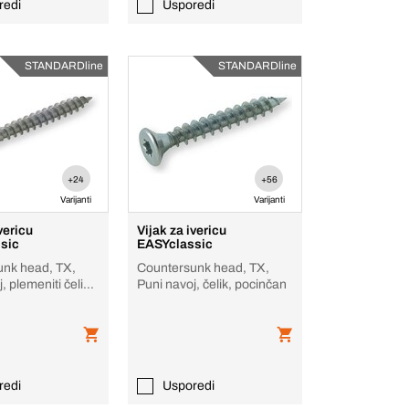
redi
Usporedi
STANDARDline
STANDARDline
+24
+56
Varijanti
Varijanti
vericu
Vijak za ivericu
sic
EASYclassic
unk head, TX,
Countersunk head, TX,
, plemeniti čelik
Puni navoj, čelik, pocinčan
o / crn
redi
Usporedi