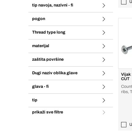
U
tip navoja, nazivni - fi
pogon
Thread type long
materijal
zaštita površine
Dugi naziv oblika glave
Vijak
CUT
glava - fi
Count
ribs, 
tip
prikaži sve filtre
U