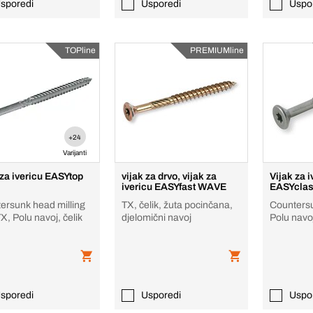
sporedi
Usporedi
Uspo
TOPline
PREMIUMline
+24
Varijanti
 za ivericu EASYtop
vijak za drvo, vijak za
Vijak za i
ivericu EASYfast WAVE
EASYclas
ersunk head milling
TX, čelik, žuta pocinčana,
Counters
TX, Polu navoj, čelik
djelomični navoj
Polu navoj
A2, svjeta
sporedi
Usporedi
Uspo