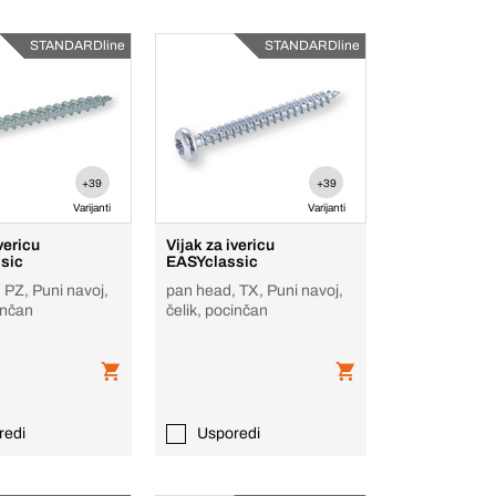
STANDARDline
STANDARDline
+39
+39
Varijanti
Varijanti
vericu
Vijak za ivericu
sic
EASYclassic
 PZ, Puni navoj,
pan head, TX, Puni navoj,
inčan
čelik, pocinčan
redi
Usporedi