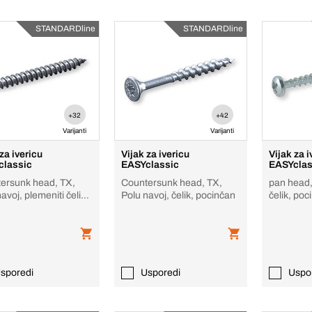
STANDARDline
STANDARDline
+32
+42
Varijanti
Varijanti
za ivericu
Vijak za ivericu
Vijak za i
classic
EASYclassic
EASYclas
ersunk head, TX,
Countersunk head, TX,
pan head,
avoj, plemeniti čelik
Polu navoj, čelik, pocinčan
čelik, poc
jetao / crn
sporedi
Usporedi
Uspo