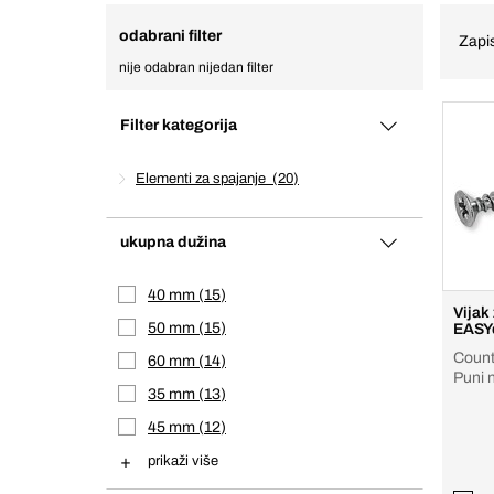
odabrani filter
Zapis
nije odabran nijedan filter
Filter kategorija
Elementi za spajanje
20
ukupna dužina
40 mm
15
Vijak 
50 mm
15
EASY
Count
60 mm
14
Puni n
35 mm
13
45 mm
12
prikaži više