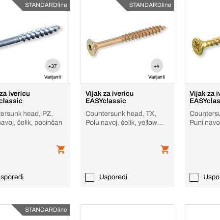
STANDARDline
STANDARDline
+37
+4
Varijanti
Varijanti
za ivericu
Vijak za ivericu
Vijak za i
classic
EASYclassic
EASYclas
ersunk head, PZ,
Countersunk head, TX,
Counters
avoj, čelik, pocinčan
Polu navoj, čelik, yellow
Puni navoj
zinc plated
zinc plate
sporedi
Usporedi
Uspo
STANDARDline