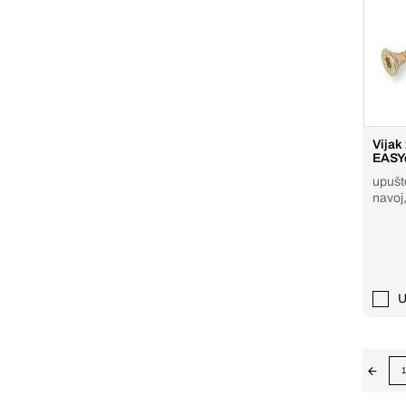
Vijak 
EASY
upušt
navoj,
plate
U
1