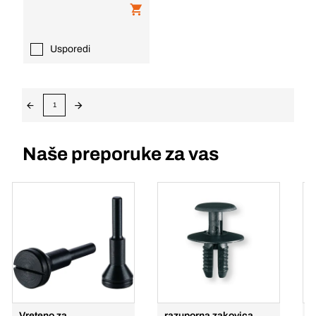
Usporedi
1
Naše preporuke za vas
Vreteno za
razuporna zakovica
O