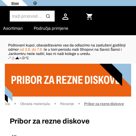
Shop
Asortiman
Područja primjene
Poštovani kupci, obavještavamo vas da odlazimo na zasluženi godišnji
odmor
od 3.8. do 7.8.
te u tom periodu naši Shopovi na Savici Šanci i
Jankomiru neće raditi, kao ni naši kolege u uredu.
Filter
˖°𓇼🌊⋆🐚🫧
PRIBOR ZA REZNE DISKOVE
ranica
Obrada materijala
Rezanje
Pribor za rezne diskove
Pribor za rezne diskove