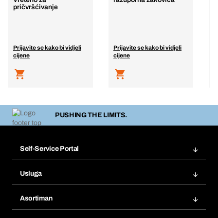
pričvršćivanje
D
Prijavite se kako bi vidjeli
Prijavite se kako bi vidjeli
P
cijene
cijene
c
PUSHING THE LIMITS.
Self-Service Portal
Narudžbe
Usluga
Fakture
Bera Modul
Popisi želja
Asortiman
eProcurement
Ponovno naručivanje
Inovacije proizvoda