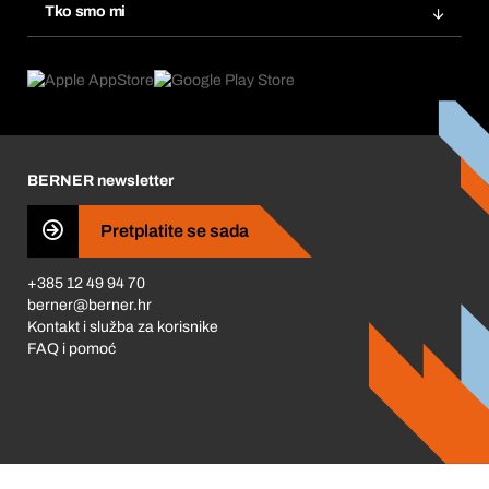
Tražitelji proizvoda
Tko smo mi
Pretplate
Područja primjene
Što nudimo
Povrati & Reklamacije
Product Compliance
Što nas pokreće
Korporativna društvena odgovornost
Karijera
BERNER newsletter
Business Conduct
Pretplatite se sada
+385 12 49 94 70
berner@berner.hr
Kontakt i služba za korisnike
FAQ i pomoć