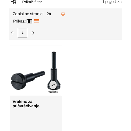
1 pogodaka
Prikaži filter
Zapisi po stranici
24
Prikaz:
1
+2
Varijanti
Vreteno za
pričvršćivanje