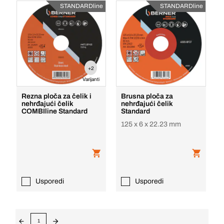
STANDARDline
STANDARDline
+2
Varijanti
Rezna ploča za čelik i
Brusna ploča za
nehrđajući čelik
nehrđajući čelik
COMBIline Standard
Standard
125 x 6 x 22.23 mm
Usporedi
Usporedi
1