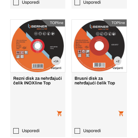
Usporedi
Usporedi
TOPline
TOPline
+14
+2
Varijanti
Varijanti
Rezni disk za nehrđajući
Brusni disk za
čelik INOXline Top
nehrđajući čelik Top
Usporedi
Usporedi