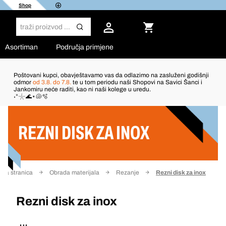
Shop
Asortiman
Područja primjene
Poštovani kupci, obavještavamo vas da odlazimo na zasluženi godišnji
odmor
od 3.8. do 7.8.
te u tom periodu naši Shopovi na Savici Šanci i
Jankomiru neće raditi, kao ni naši kolege u uredu.
Filter
˖°𓇼🌊⋆🐚🫧
REZNI DISK ZA INOX
tna stranica
Obrada materijala
Rezanje
Rezni disk za inox
Rezni disk za inox