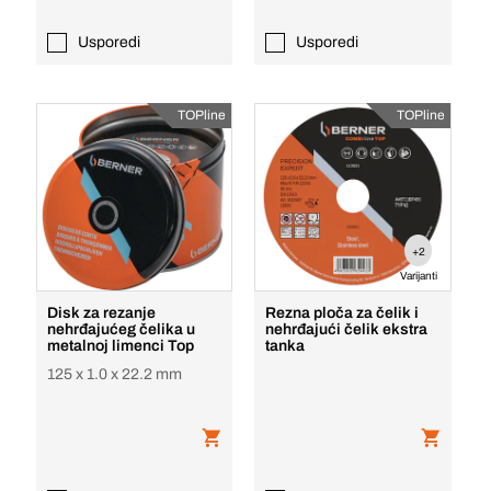
Usporedi
Usporedi
TOPline
TOPline
+2
Varijanti
Disk za rezanje
Rezna ploča za čelik i
nehrđajućeg čelika u
nehrđajući čelik ekstra
metalnoj limenci Top
tanka
125 x 1.0 x 22.2 mm