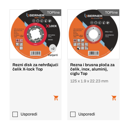
TOPline
TOPline
+2
Varijanti
Rezni disk za nehrđajući
Rezna i brusna ploča za
čelik X-lock Top
čelik, inox, aluminij,
ciglu Top
125 x 1.9 x 22.23 mm
Usporedi
Usporedi