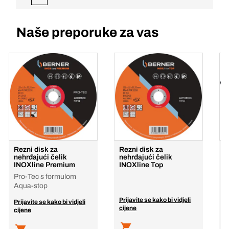
Naše preporuke za vas
Rezni disk za
Rezni disk za
nehrđajući čelik
nehrđajući čelik
INOXline Premium
INOXline Top
Pro-Tec s formulom
Aqua-stop
Prijavite se kako bi vidjeli
P
Prijavite se kako bi vidjeli
cijene
c
cijene