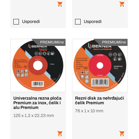
Usporedi
Usporedi
PREMIUMline
PREMIUMline
Univerzalna rezna ploča
Rezni disk za nehrđajući
Premium za inox, čelik i
čelik Premium
alu Premium
76 x 1 x 10 mm
125 x 1.2 x 22.23 mm