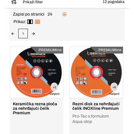
12 pogodaka
Prikaži filter
Zapisi po stranici
24
Prikaz:
1
PREMIUMline
PREMIUMline
+2
+6
Varijanti
Varijanti
Keramička rezna ploča
Rezni disk za nehrđajući
za nehrđajući čelik
čelik INOXline Premium
Premium
Pro-Tec s formulom
Aqua-stop