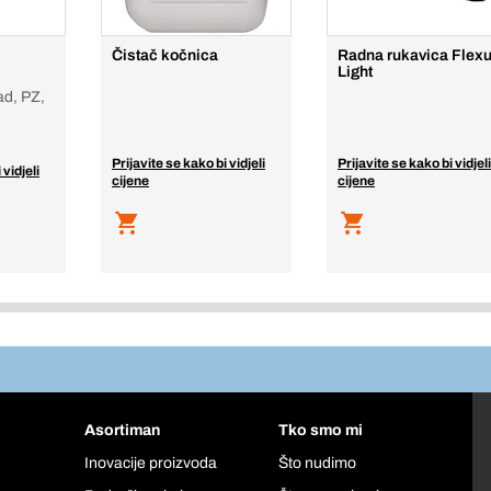
Čistač kočnica
Radna rukavica Flex
Light
d, PZ,
Prijavite se kako bi vidjeli
Prijavite se kako bi vidjeli
 vidjeli
cijene
cijene
Asortiman
Tko smo mi
Inovacije proizvoda
Što nudimo