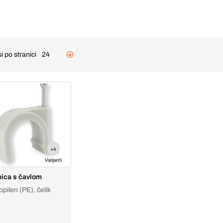
i po stranici
24
+4
Varijanti
ica s čavlom
opilen (PE), čelik