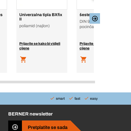
us
Univerzalna tipla BXfix
šesterokutna matica
II
DIN 982, čelik, 8,
poliamid (najlon)
pocinčan
Prijavite se kako bi vidjeli
Prijavite se kako bi vidjeli
cijene
cijene
smart
fast
easy
BERNER newsletter
Pretplatite se sada