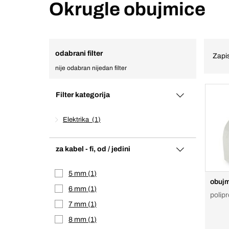
Okrugle obujmice
odabrani filter
Zapis
nije odabran nijedan filter
Filter kategorija
Elektrika
1
za kabel - fi, od / jedini
5 mm
1
obujm
6 mm
1
polipr
7 mm
1
8 mm
1