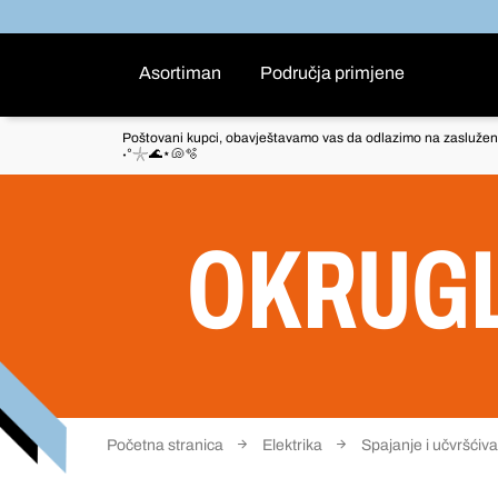
Asortiman
Područja primjene
Poštovani kupci, obavještavamo vas da odlazimo na zaslužen
˖°𓇼🌊⋆🐚🫧
OKRUGL
Početna stranica
Elektrika
Spajanje i učvršćiv