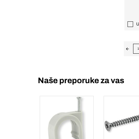
U
1
Naše preporuke za vas