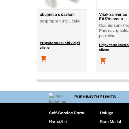
obujmica s čavlom
Vijak za ivericu
EASYclassic
polipropilen (PE), čelik
Countersunk hea
Puni navoj, čelik,
pocinčan
Prijavite se kako bi vidjeli
Prijavite se kako bi
cijene
cijene
PUSHING THE LIMITS.
Self-Service Portal
Usluga
Narudžbe
Bera Modul