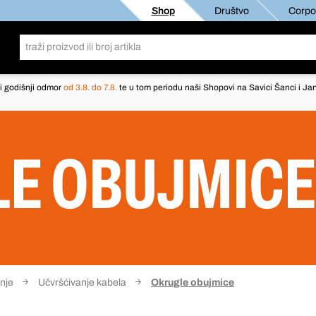
Shop
Društvo
Corpor
i godišnji odmor
od 3.8. do 7.8.
te u tom periodu naši Shopovi na Savici Šanci i Jan
E OBUJMICE
anje
Učvršćivanje kabela
Okrugle obujmice