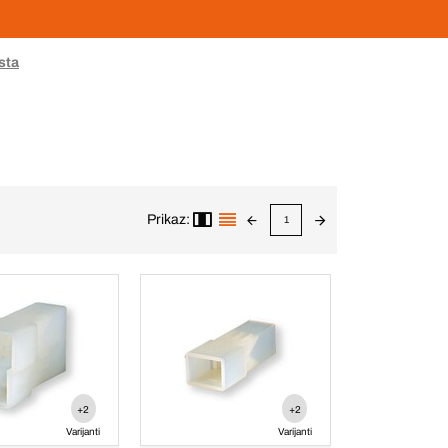
esta
Prikaz:
1
+2
+2
Varijanti
Varijanti