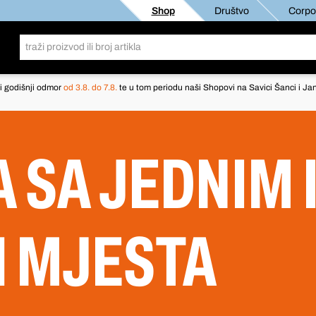
Shop
Društvo
Corpor
i godišnji odmor
od 3.8. do 7.8.
te u tom periodu naši Shopovi na Savici Šanci i Jan
 SA JEDNIM I
H MJESTA