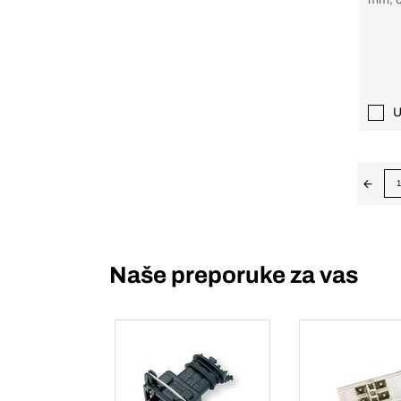
polni
U
1
Naše preporuke za vas