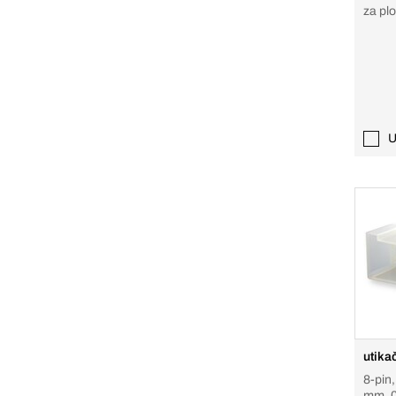
za pl
U
utika
8-pin,
mm, 0