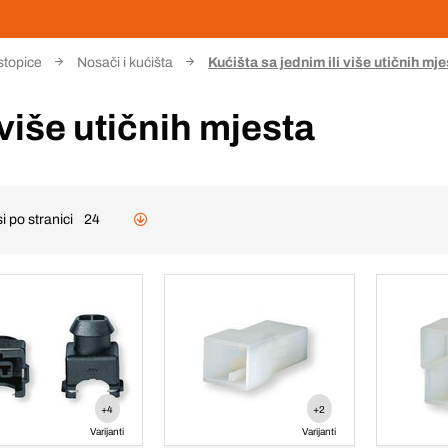
 stopice
Nosači i kućišta
Kućišta sa jednim ili više utičnih mj
 više utičnih mjesta
i po stranici
24
+4
+2
Varijanti
Varijanti