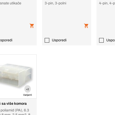
osnate utikače
3-pin, 3-polni
4-pin, 4-
sporedi
Usporedi
Uspo
+2
Varijanti
č sa više komora
 poliamid (PA), 6.3
.8 mm, 2.5 mm?, 8-