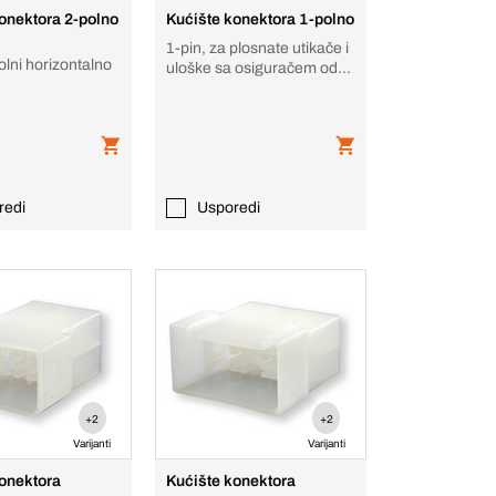
onektora 2-polno
Kućište konektora 1-polno
1-pin, za plosnate utikače i
olni horizontalno
uloške sa osiguračem od
razdvajanja
redi
Usporedi
+2
+2
Varijanti
Varijanti
konektora
Kućište konektora