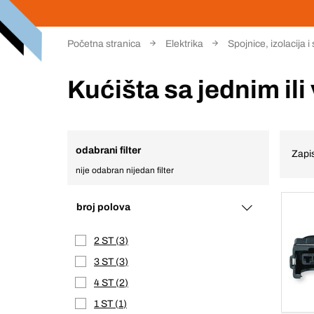
Početna stranica
Elektrika
Spojnice, izolacija i
Kućišta sa jednim ili
odabrani filter
Zapis
nije odabran nijedan filter
broj polova
2 ST
3
3 ST
3
4 ST
2
1 ST
1