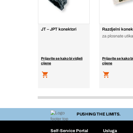
JT – JPT konektori
Razdjelni konek
za plosnate utik
Prijavite se kako bi vidjeli
Prijavite se kako bi
cijene
cijene
PUSHING THE LIMITS.
Self-Service Portal
Usluga