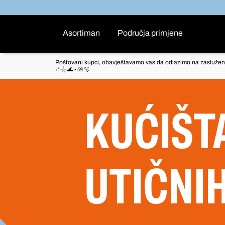
Asortiman
Područja primjene
Poštovani kupci, obavještavamo vas da odlazimo na zaslužen
˖°𓇼🌊⋆🐚🫧
KUĆIŠTA
UTIČNI