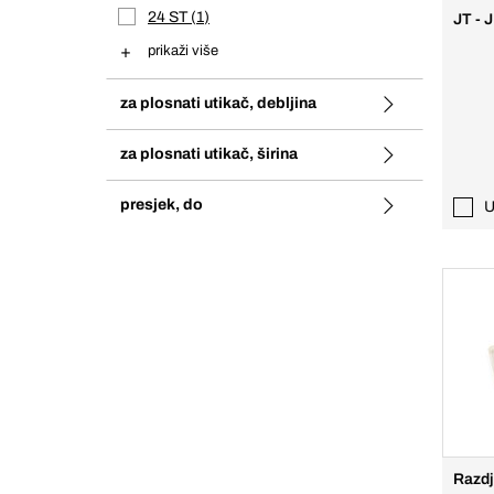
24 ST
1
JT - 
prikaži više
za plosnati utikač, debljina
za plosnati utikač, širina
presjek, do
U
Razdj