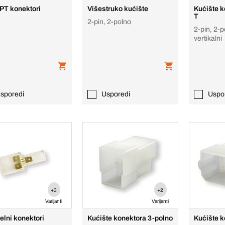
JPT konektori
Višestruko kućište
Kućište k
T
2-pin, 2-polno
2-pin, 2-p
vertikalni
sporedi
Usporedi
Uspo
+3
+2
Varijanti
Varijanti
elni konektori
Kućište konektora 3-polno
Kućište 