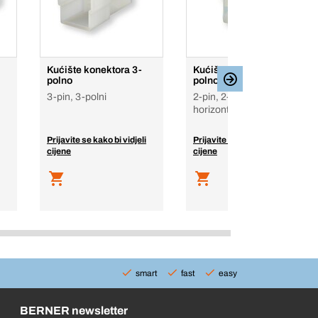
Kućište konektora 3-
Kućište konektora 2-
polno
polno T
3-pin, 3-polni
2-pin, 2-polni
horizontalno vertikalni
Prijavite se kako bi vidjeli
Prijavite se kako bi vidjeli
cijene
cijene
smart
fast
easy
BERNER newsletter