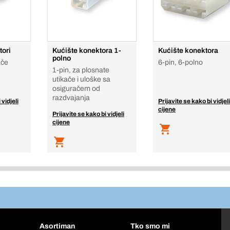
tori
Kućište konektora 1-
Kućište konektora
polno
ače
6-pin, 6-polno
1-pin, za plosnate
utikače i uloške sa
osiguračem od
razdvajanja
 vidjeli
Prijavite se kako bi vidjeli
cijene
Prijavite se kako bi vidjeli
cijene
Asortiman
Tko smo mi