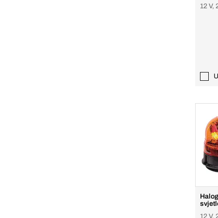
12 V, 
U
Halog
svjet
12 V, 