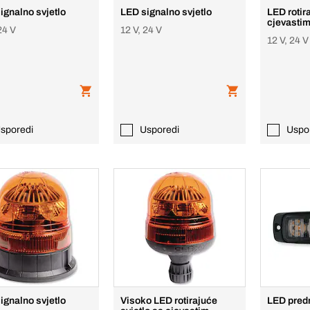
ignalno svjetlo
LED signalno svjetlo
LED rotir
cjevastim
24 V
12 V, 24 V
12 V, 24 V
sporedi
Usporedi
Uspo
ignalno svjetlo
Visoko LED rotirajuće
LED predn