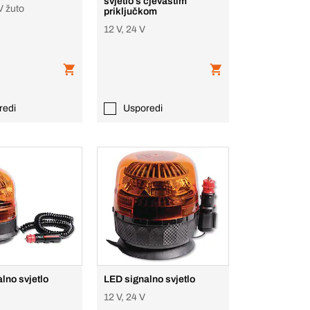
svjetlo s cjevastim
V žuto
priključkom
12 V, 24 V
redi
Usporedi
lno svjetlo
LED signalno svjetlo
12 V, 24 V