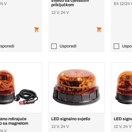
svjetlo sa cjevastim
24 V
E4 12/24 
priključkom
12 V, 24 V
sporedi
Usporedi
Uspo
eno rotirajuće
LED signalno svjetlo
LED signa
lo sa magnetom
12 V, 24 V
12 V, 24 V
24 V