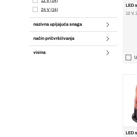
12 V
14
LED s
24 V
14
12 V, 
nazivna upijajuća snaga
način pričvršćivanja
visina
U
LED s