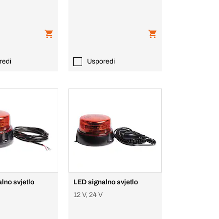
redi
Usporedi
lno svjetlo
LED signalno svjetlo
12 V, 24 V