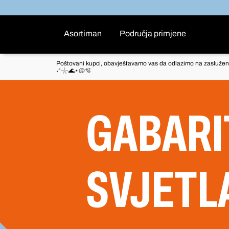
Asortiman
Područja primjene
Poštovani kupci, obavještavamo vas da odlazimo na zaslužen
˖°𓇼🌊⋆🐚🫧
GABARI
SVJETL