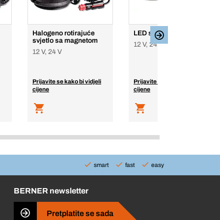
Halogeno rotirajuće
LED signalno svjetlo
svjetlo sa magnetom
12 V, 24 V
12 V, 24 V
Prijavite se kako bi vidjeli
Prijavite se kako bi vidjeli
cijene
cijene
smart
fast
easy
BERNER newsletter
Pretplatite se sada