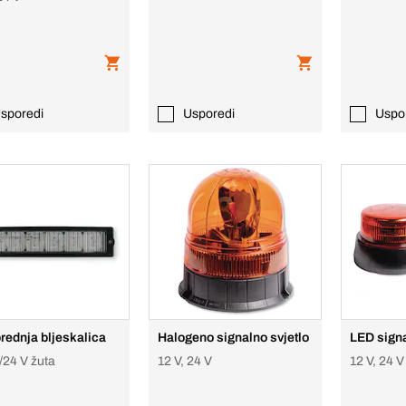
sporedi
Usporedi
Uspo
rednja bljeskalica
Halogeno signalno svjetlo
LED signa
/24 V žuta
12 V, 24 V
12 V, 24 V