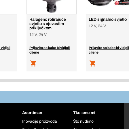
Halogeno rotirajuće
LED signalno svjetlo
svjetlo s cjevastim
12 V, 24 V
priključkom
12 V, 24 V
 vidjeli
Prijavite se kako bi vidjeli
Prijavite se kako bi vidjeli
cijene
cijene
Asortiman
Tko smo mi
Inovacije proizvoda
Što nudimo