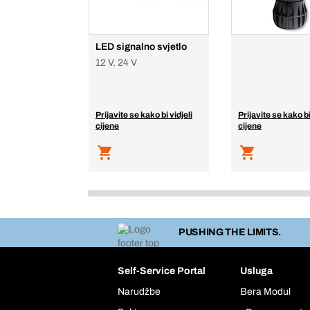
LED signalno svjetlo
12 V, 24 V
Prijavite se kako bi vidjeli
Prijavite se kako bi
cijene
cijene
PUSHING THE LIMITS.
Self-Service Portal
Usluga
Narudžbe
Bera Modul