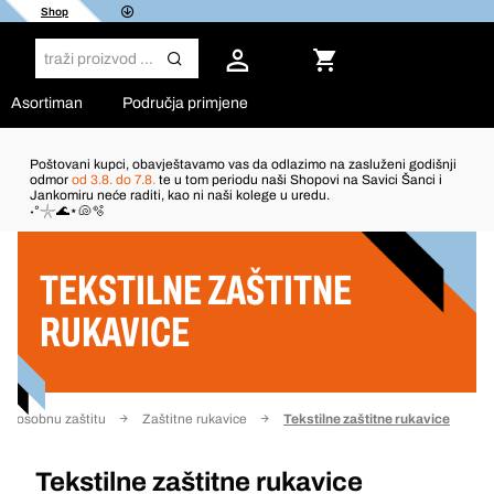
Shop
Asortiman
Područja primjene
Poštovani kupci, obavještavamo vas da odlazimo na zasluženi godišnji
odmor
od 3.8. do 7.8.
te u tom periodu naši Shopovi na Savici Šanci i
Jankomiru neće raditi, kao ni naši kolege u uredu.
Filter
˖°𓇼🌊⋆🐚🫧
TEKSTILNE ZAŠTITNE
RUKAVICE
a osobnu zaštitu
Zaštitne rukavice
Tekstilne zaštitne rukavice
Tekstilne zaštitne rukavice