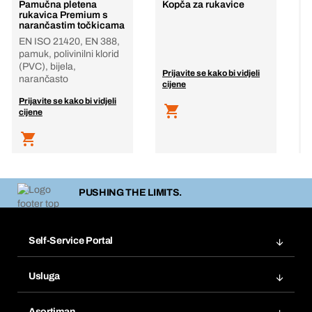
Pamučna pletena
Kopča za rukavice
F
rukavica Premium s
T
narančastim točkicama
E
EN ISO 21420, EN 388,
b
pamuk, polivinilni klorid
(PVC), bijela,
Prijavite se kako bi vidjeli
P
narančasto
cijene
c
Prijavite se kako bi vidjeli
cijene
PUSHING THE LIMITS.
Self-Service Portal
Narudžbe
Usluga
Fakture
Bera Modul
Popisi želja
Asortiman