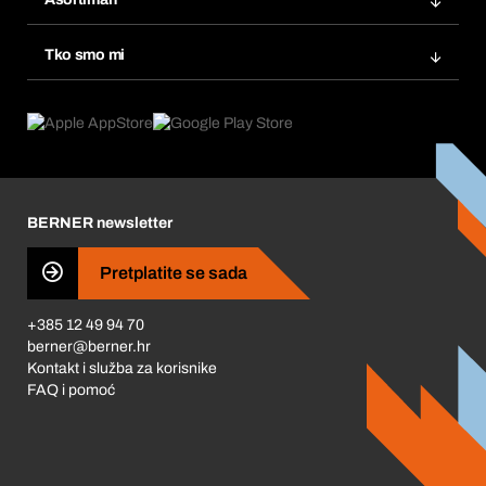
eProcurement
Ponovno naručivanje
Inovacije proizvoda
Tražitelji proizvoda
Tko smo mi
Pretplate
Područja primjene
Što nudimo
Povrati & Reklamacije
Product Compliance
Što nas pokreće
Korporativna društvena odgovornost
Karijera
BERNER newsletter
Business Conduct
Pretplatite se sada
+385 12 49 94 70
berner@berner.hr
Kontakt i služba za korisnike
FAQ i pomoć