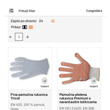
3 pogodaka
Prikaži filter
Zapisi po stranici
24
Prikaz:
1
+2
+3
Varijanti
Varijanti
Fina pamučna rukavica
Pamučna pletena
Tricot
rukavica Premium s
narančastim točkicama
EN 420, 100 % pamuk,
EN ISO 21420, EN 388,
bijela