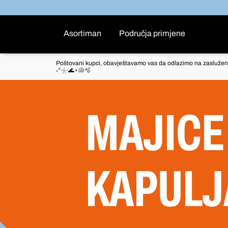
Asortiman
Područja primjene
Poštovani kupci, obavještavamo vas da odlazimo na zaslužen
˖°𓇼🌊⋆🐚🫧
MAJICE 
KAPUL