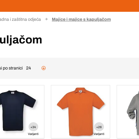
dna i zaštitna odjeća
Majice i majice s kapuljačom
puljačom
i po stranici
24
+34
+26
Varijanti
Varijanti