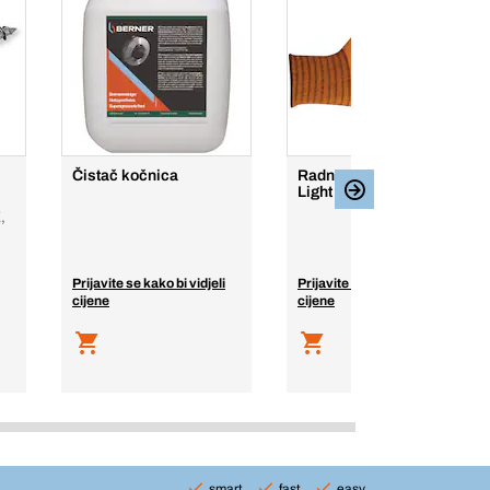
Čistač kočnica
Radna rukavica Flexus
Light
,
Prijavite se kako bi vidjeli
Prijavite se kako bi vidjeli
cijene
cijene
smart
fast
easy