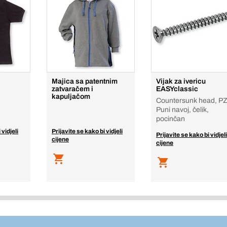
Majica sa patentnim
Vijak za ivericu
zatvaračem i
EASYclassic
kapuljačom
Countersunk head, PZ
Puni navoj, čelik,
pocinčan
 vidjeli
Prijavite se kako bi vidjeli
Prijavite se kako bi vidjeli
cijene
cijene