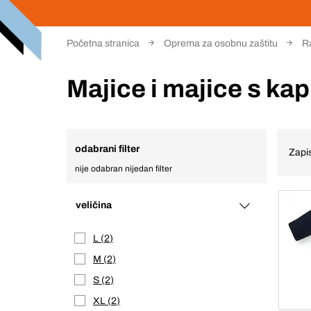
Početna stranica
Oprema za osobnu zaštitu
Ra
Majice i majice s ka
odabrani filter
Zapis
nije odabran nijedan filter
veličina
L
2
M
2
S
2
XL
2