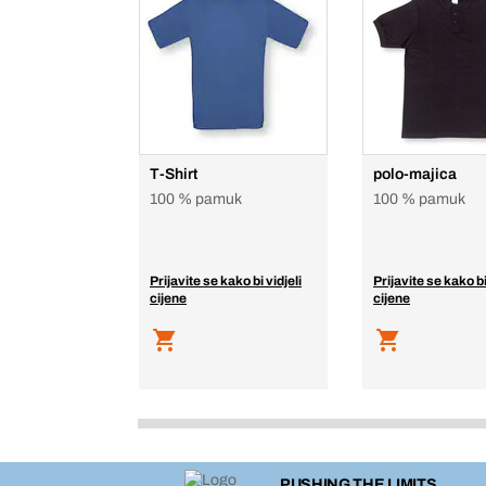
T-Shirt
polo-majica
100 % pamuk
100 % pamuk
Prijavite se kako bi vidjeli
Prijavite se kako bi
cijene
cijene
PUSHING THE LIMITS.