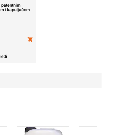
 patentnim
em i kapuljačom
redi