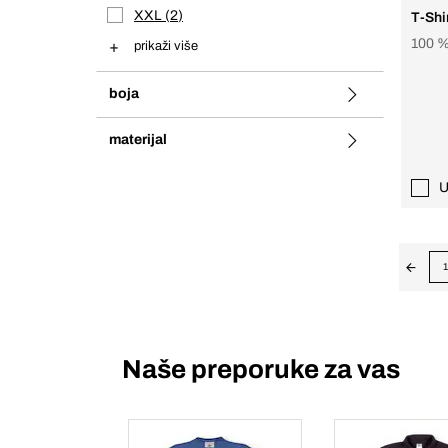
XXL
2
T-Shi
100 
prikaži više
boja
materijal
U
1
Naše preporuke za vas