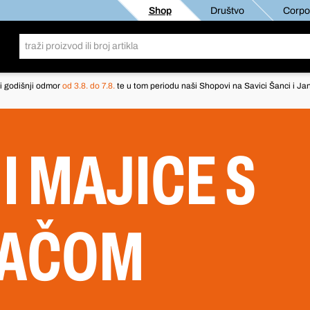
Shop
Društvo
Corpor
i godišnji odmor
od 3.8. do 7.8.
te u tom periodu naši Shopovi na Savici Šanci i Jan
I MAJICE S
JAČOM