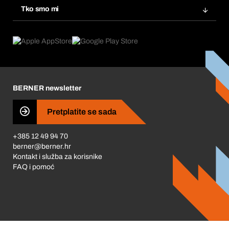
Tražitelji proizvoda
Tko smo mi
Pretplate
Područja primjene
Što nudimo
Povrati & Reklamacije
Product Compliance
Što nas pokreće
Korporativna društvena odgovornost
Karijera
BERNER newsletter
Business Conduct
Pretplatite se sada
+385 12 49 94 70
berner@berner.hr
Kontakt i služba za korisnike
FAQ i pomoć