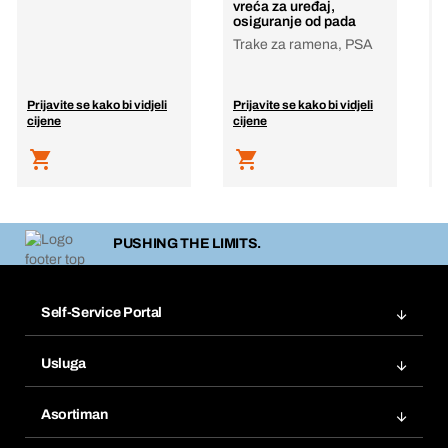
vreća za uređaj,
A
osiguranje od pada
Trake za ramena, PSA
Prijavite se kako bi vidjeli
Prijavite se kako bi vidjeli
P
cijene
cijene
c
PUSHING THE LIMITS.
Self-Service Portal
Narudžbe
Usluga
Fakture
Bera Modul
Popisi želja
Asortiman
eProcurement
Ponovno naručivanje
Inovacije proizvoda