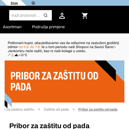
Shop
Asortiman
Područja primjene
Poštovani kupci, obavještavamo vas da odlazimo na zasluženi godišnji
odmor
od 3.8. do 7.8.
te u tom periodu naši Shopovi na Savici Šanci i
Jankomiru neće raditi, kao ni naši kolege u uredu.
Filter
˖°𓇼🌊⋆🐚🫧
PRIBOR ZA ZAŠTITU OD
PADA
ma za osobnu zaštitu
Zaštita od pada
Pribor za zaštitu od pada
Pribor za zaštitu od pada