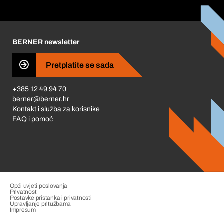
Korporativna društvena odgovornost
Karijera
BERNER newsletter
Business Conduct
Pretplatite se sada
+385 12 49 94 70
berner@berner.hr
Kontakt i služba za korisnike
FAQ i pomoć
Opći uvjeti poslovanja
Privatnost
Postavke pristanka i privatnosti
Upravljanje pritužbama
Impresum