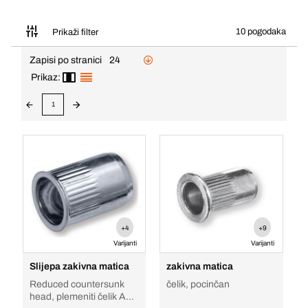
10 pogodaka
Prikaži filter
Zapisi po stranici
24
Prikaz:
1
+4
+9
Varijanti
Varijanti
Slijepa zakivna matica
zakivna matica
Reduced countersunk
čelik, pocinčan
head, plemeniti čelik A2,