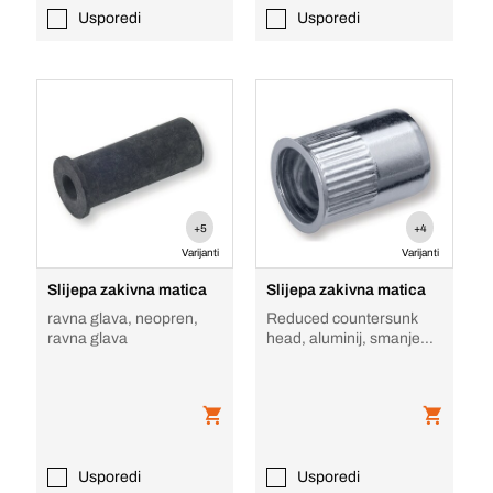
Usporedi
Usporedi
+5
+4
Varijanti
Varijanti
Slijepa zakivna matica
Slijepa zakivna matica
ravna glava, neopren,
Reduced countersunk
ravna glava
head, aluminij, smanjena
upuštena glava
Usporedi
Usporedi