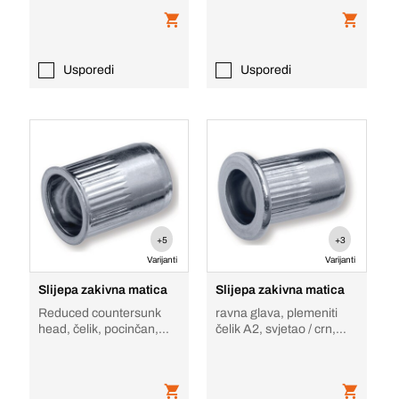
Usporedi
Usporedi
+5
+3
Varijanti
Varijanti
Slijepa zakivna matica
Slijepa zakivna matica
Reduced countersunk
ravna glava, plemeniti
head, čelik, pocinčan,
čelik A2, svjetao / crn,
smanjena upuštena
ravna glava
glava