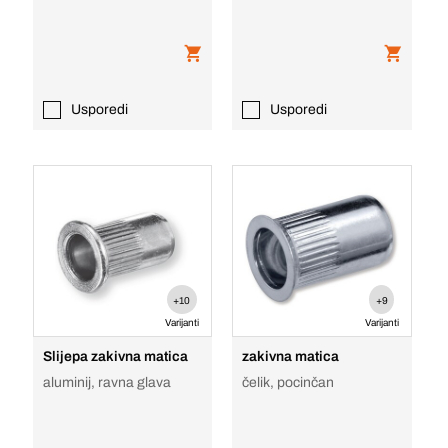
svjetao / crn, smanjena
upuštena g
Usporedi
Usporedi
+10
+9
Varijanti
Varijanti
Slijepa zakivna matica
zakivna matica
aluminij, ravna glava
čelik, pocinčan