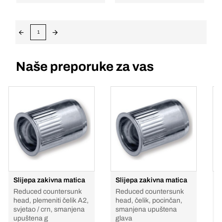
1
Naše preporuke za vas
Slijepa zakivna matica
Slijepa zakivna matica
S
Reduced countersunk
Reduced countersunk
R
head, plemeniti čelik A2,
head, čelik, pocinčan,
h
svjetao / crn, smanjena
smanjena upuštena
s
upuštena g
glava
g