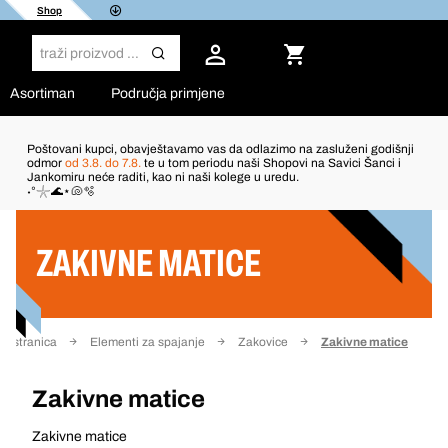
Shop
Asortiman
Područja primjene
Poštovani kupci, obavještavamo vas da odlazimo na zasluženi godišnji
odmor
od 3.8. do 7.8.
te u tom periodu naši Shopovi na Savici Šanci i
Jankomiru neće raditi, kao ni naši kolege u uredu.
Filter
˖°𓇼🌊⋆🐚🫧
ZAKIVNE MATICE
a stranica
Elementi za spajanje
Zakovice
Zakivne matice
Zakivne matice
Zakivne matice