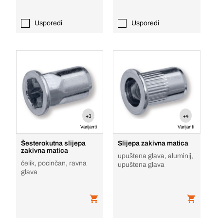
Usporedi
Usporedi
+3
+4
Varijanti
Varijanti
Šesterokutna slijepa
Slijepa zakivna matica
zakivna matica
upuštena glava, aluminij,
čelik, pocinčan, ravna
upuštena glava
glava