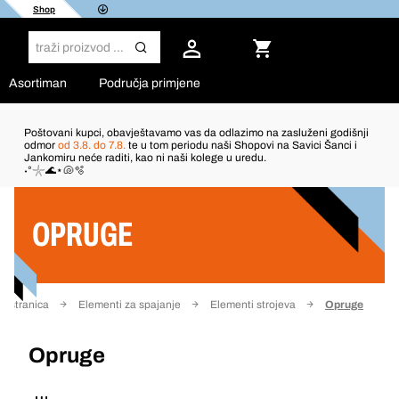
Shop
Asortiman
Područja primjene
Poštovani kupci, obavještavamo vas da odlazimo na zasluženi godišnji
odmor
od 3.8. do 7.8.
te u tom periodu naši Shopovi na Savici Šanci i
Jankomiru neće raditi, kao ni naši kolege u uredu.
Filter
˖°𓇼🌊⋆🐚🫧
OPRUGE
a stranica
Elementi za spajanje
Elementi strojeva
Opruge
Opruge