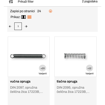
2 pogodaka
Prikaži filter
Zapisi po stranici
24
Prikaz:
1
+20
+12
Varijanti
Varijanti
vučna opruga
tlačna opruga
DIN 2097, opružna
DIN 2095, opružna
čelična žica 17223B,
čelična žica 17223B,
pocinčan, sa dvostrukom
pocinčan
ušicom