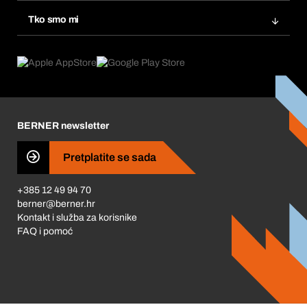
Ponovno naručivanje
Inovacije proizvoda
Tražitelji proizvoda
Tko smo mi
Pretplate
Područja primjene
Što nudimo
Povrati & Reklamacije
Product Compliance
Što nas pokreće
Korporativna društvena odgovornost
Karijera
BERNER newsletter
Business Conduct
Pretplatite se sada
+385 12 49 94 70
berner@berner.hr
Kontakt i služba za korisnike
FAQ i pomoć