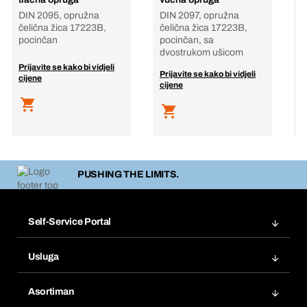
E
DIN 2095, opružna
DIN 2097, opružna
C
čelična žica 17223B,
čelična žica 17223B,
P
pocinčan
pocinčan, sa
p
dvostrukom ušicom
Prijavite se kako bi vidjeli
P
Prijavite se kako bi vidjeli
cijene
c
cijene
PUSHING THE LIMITS.
Self-Service Portal
Narudžbe
Usluga
Fakture
Bera Modul
Popisi želja
Asortiman
eProcurement