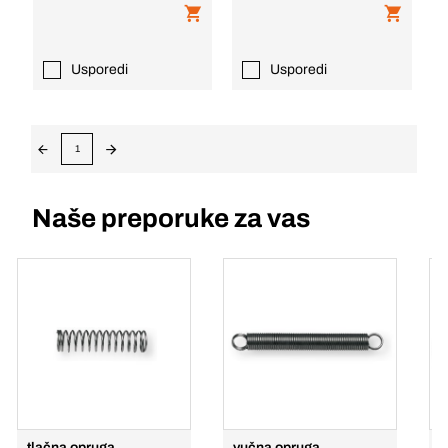
Usporedi
Usporedi
1
Naše preporuke za vas
tlačna opruga
vučna opruga
V