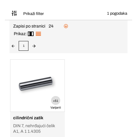
1 pogodaka
Prikaži filter
Zapisi po stranici
24
Prikaz:
1
+51
Varijanti
cilindrični zatik
DIN 7, nehrđajući čelik
A1, A 1 1.4305