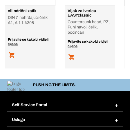
cilindrični zatik
Vijak za ivericu
Č
EASYclassic
DIN 7, nehrđajući čelik
Countersunk head, PZ,
A1, A 1 1.4305
Puni navoj, čelik,
pocinčan
Prijavite se kako bi vidjeli
P
Prijavite se kako bi vidjeli
cijene
c
cijene
PUSHING THE LIMITS.
Self-Service Portal
Narudžbe
Usluga
Fakture
Bera Modul