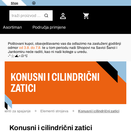
Shop
Asortiman
Područja primjene
Poštovani kupci, obavještavamo vas da odlazimo na zasluženi godišnji
odmor
od 3.8. do 7.8.
te u tom periodu naši Shopovi na Savici Šanci i
Jankomiru neće raditi, kao ni naši kolege u uredu.
Filter
˖°𓇼🌊⋆🐚🫧
KONUSNI I CILINDRIČNI
ZATICI
lementi za spajanje
Elementi strojeva
Konusni i cilindrični zatici
Konusni i cilindrični zatici