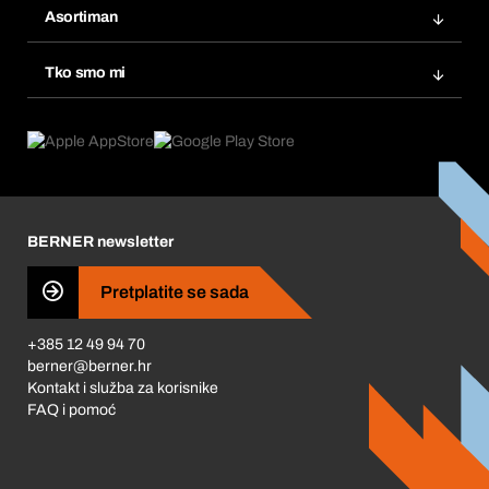
Popisi želja
Asortiman
eProcurement
Ponovno naručivanje
Inovacije proizvoda
Tražitelji proizvoda
Tko smo mi
Pretplate
Područja primjene
Što nudimo
Povrati & Reklamacije
Product Compliance
Što nas pokreće
Korporativna društvena odgovornost
Karijera
BERNER newsletter
Business Conduct
Pretplatite se sada
+385 12 49 94 70
berner@berner.hr
Kontakt i služba za korisnike
FAQ i pomoć