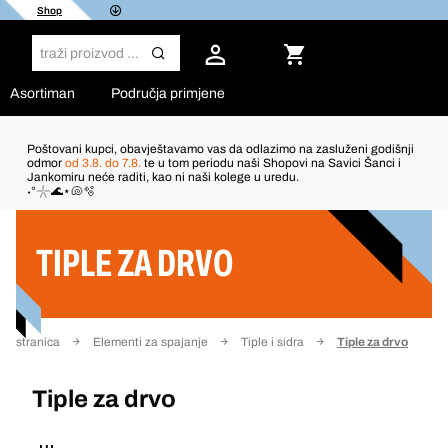
Shop
Asortiman
Područja primjene
Poštovani kupci, obavještavamo vas da odlazimo na zasluženi godišnji
odmor
od 3.8. do 7.8.
te u tom periodu naši Shopovi na Savici Šanci i
Jankomiru neće raditi, kao ni naši kolege u uredu.
Filter
˖°𓇼🌊⋆🐚🫧
TIPLE ZA DRVO
na stranica
Elementi za spajanje
Tiple i sidra
Tiple za drvo
Tiple za drvo