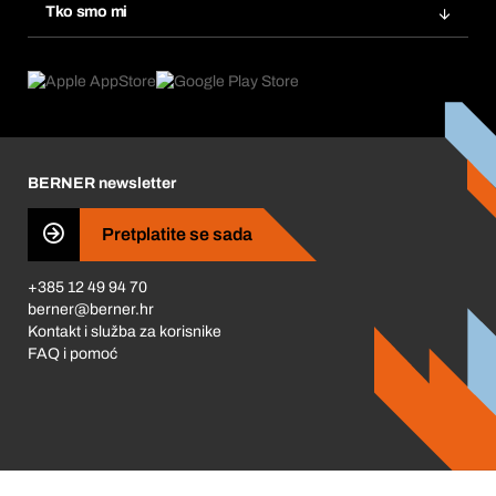
Tražitelji proizvoda
Tko smo mi
Pretplate
Područja primjene
Što nudimo
Povrati & Reklamacije
Product Compliance
Što nas pokreće
Korporativna društvena odgovornost
Karijera
BERNER newsletter
Business Conduct
Pretplatite se sada
+385 12 49 94 70
berner@berner.hr
Kontakt i služba za korisnike
FAQ i pomoć