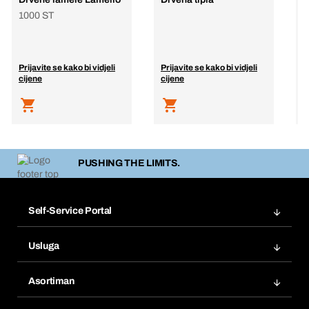
1000 ST
Prijavite se kako bi vidjeli
Prijavite se kako bi vidjeli
P
cijene
cijene
c
PUSHING THE LIMITS.
Self-Service Portal
Narudžbe
Usluga
Fakture
Bera Modul
Popisi želja
Asortiman
eProcurement
Ponovno naručivanje
Inovacije proizvoda