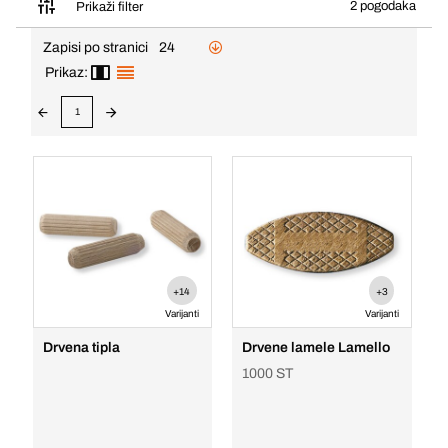
2 pogodaka
Prikaži filter
Zapisi po stranici
24
Prikaz:
1
+14
+3
Varijanti
Varijanti
Drvena tipla
Drvene lamele Lamello
1000 ST