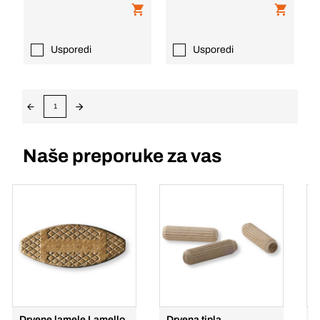
Usporedi
Usporedi
1
Naše preporuke za vas
Drvene lamele Lamello
Drvena tipla
r