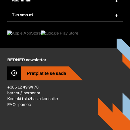
Asortiman
eProcurement
Ponovno naručivanje
Inovacije proizvoda
Tražitelji proizvoda
Tko smo mi
Pretplate
Područja primjene
Što nudimo
Povrati & Reklamacije
Product Compliance
Što nas pokreće
Korporativna društvena odgovornost
Karijera
BERNER newsletter
Business Conduct
Pretplatite se sada
+385 12 49 94 70
berner@berner.hr
Kontakt i služba za korisnike
FAQ i pomoć