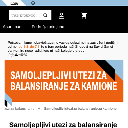
Shop
Asortiman
Područja primjene
Poštovani kupci, obavještavamo vas da odlazimo na zasluženi godišnji
odmor
od 3.8. do 7.8.
te u tom periodu naši Shopovi na Savici Šanci i
Jankomiru neće raditi, kao ni naši kolege u uredu.
Filter
˖°𓇼🌊⋆🐚🫧
SAMOLJEPLJIVI UTEZI ZA
BALANSIRANJE ZA KAMIONE
Utezi za balansiranje
Samoljepljivi utezi za balansiranje za kamione
Samoljepljivi utezi za balansiranje