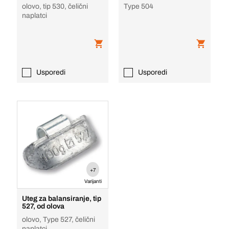
olovo, tip 530, čelični
Type 504
naplatci
Usporedi
Usporedi
+7
Varijanti
Uteg za balansiranje, tip
527, od olova
olovo, Type 527, čelični
naplatci