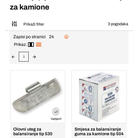
za kamione
3 pogodaka
Prikaži filter
Zapisi po stranici
24
Prikaz:
1
+7
Varijanti
Olovni uteg za
Smjesa za balansiranje
balansiranje tip 530
guma za kamione tip 504