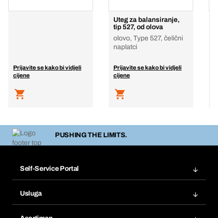
Uteg za balansiranje,
O
tip 527, od olova
b
olovo, Type 527, čelični
o
naplatci
n
Prijavite se kako bi vidjeli
Prijavite se kako bi vidjeli
P
cijene
cijene
c
PUSHING THE LIMITS.
Self-Service Portal
Narudžbe
Usluga
Fakture
Bera Modul
Popisi želja