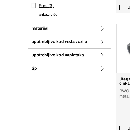
Ford
3
U
prikaži više
materijal
upotrebljivo kod vrsta vozila
upotrebljivo kod naplataka
tip
Uteg 
cinka
BWG 5
metal
U