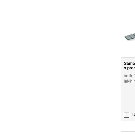
Samolj
s pre
čelik,
lakih 
U