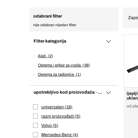
odabrani filter
Zapis
nije odabran nijedan filter
Filter kategorija
Alati
2
Oprema i pribor za vozila
38
Oprema za radionice
1
upotrebljivo kod proizvođača - vozila
ljeplj
uklan
od pla
univerzalan
18
razni proizvođači
5
Volvo
5
Mercedes Benz
4