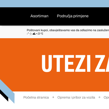
Asortiman
Područja primjene
Poštovani kupci, obavještavamo vas da odlazimo na zaslužen
˖°𓇼🌊⋆🐚🫧
UTEZI 
Početna stranica
Oprema i pribor za vozila
Opr