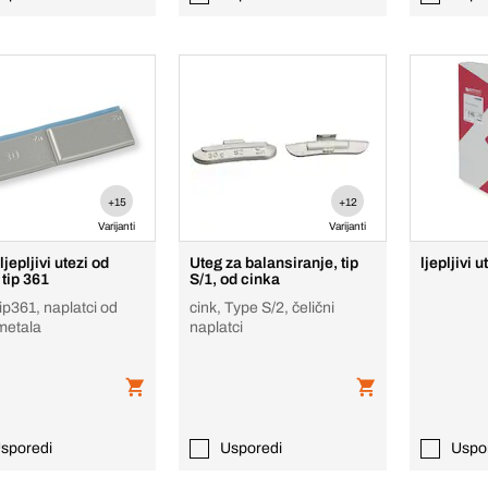
+15
+12
Varijanti
Varijanti
epljivi utezi od
Uteg za balansiranje, tip
ljepljivi u
 tip 361
S/1, od cinka
tip361, naplatci od
cink, Type S/2, čelični
metala
naplatci
sporedi
Usporedi
Uspo