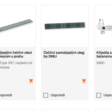
epljivi čelični utezi
Čelični samoljepljivi uteg
Kliješta 
mazom u prahu
tip 398U
balansira
 Type 397, naplatci od
9980
metala
sporedi
Usporedi
Uspo