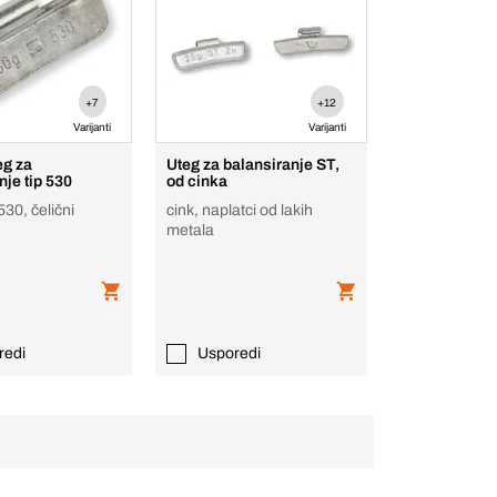
+7
+12
Varijanti
Varijanti
eg za
Uteg za balansiranje ST,
nje tip 530
od cinka
530, čelični
cink, naplatci od lakih
metala
redi
Usporedi