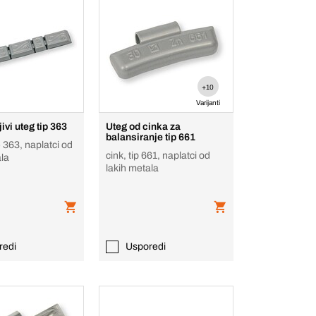
+10
Varijanti
jivi uteg tip 363
Uteg od cinka za
balansiranje tip 661
 363, naplatci od
cink, tip 661, naplatci od
ala
lakih metala
redi
Usporedi