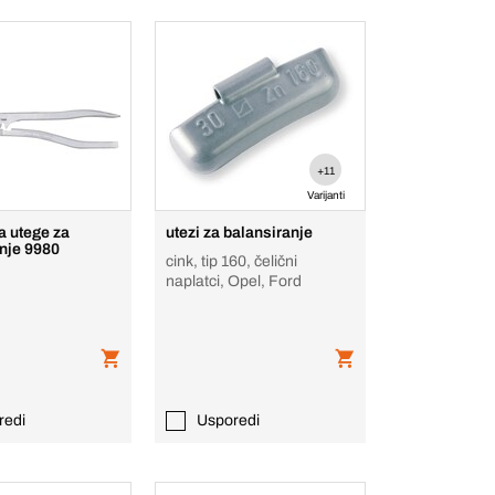
+11
Varijanti
za utege za
utezi za balansiranje
nje 9980
cink, tip 160, čelični
naplatci, Opel, Ford
redi
Usporedi