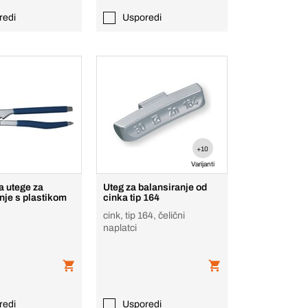
redi
Usporedi
+10
Varijanti
za utege za
Uteg za balansiranje od
nje s plastikom
cinka tip 164
cink, tip 164, čelični
naplatci
redi
Usporedi