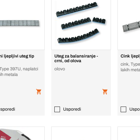
i ljepljivi uteg tip
Uteg za balansiranje -
Cink ljepl
crni, od olova
cink, Type
 Type 397U, naplatci
olovo
lakih met
kih metala
sporedi
Usporedi
Uspo