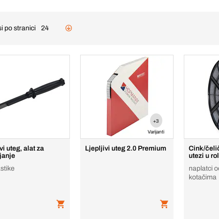
i po stranici
24
+3
Varijanti
ivi uteg, alat za
Ljepljivi uteg 2.0 Premium
Cink/čeli
janje
utezi u rol
stike
naplatci o
kotačima