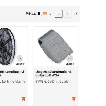
Prikaz:
1
2
+4
+11
Varijanti
Varijanti
čni samoljepljivi
Uteg za balansiranje od
i
cinka tip BWG4
d lakih metala, na
BWG 4, čelični naplatci