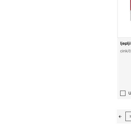
ljeplj
cink/č
U
1