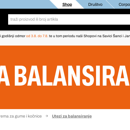
Shop
Društvo
Corpor
i godišnji odmor
od 3.8. do 7.8.
te u tom periodu naši Shopovi na Savici Šanci i Jan
ZA BALANSIR
ema za gume i kočnice
Utezi za balansiranje