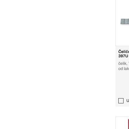
Čeličn
397U
čelik,
od la
U