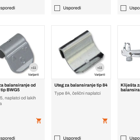
sporedi
Usporedi
Uspo
+11
+11
Varijanti
Varijanti
za balansiranje od
Uteg za balansiranje tip 84
Kliješta 
 tip BWG5
balansira
Type 84, čelični naplatci
, naplatci od lakih
a
sporedi
Usporedi
Uspo