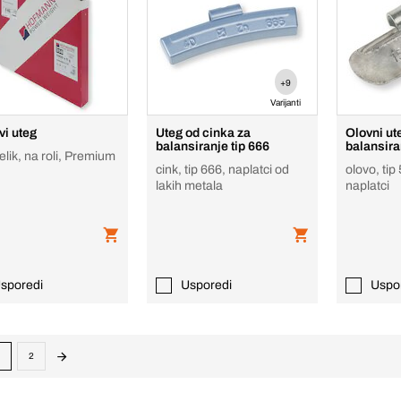
+9
Varijanti
ivi uteg
Uteg od cinka za
Olovni ut
balansiranje tip 666
balansira
elik, na roli, Premium
cink, tip 666, naplatci od
olovo, tip 
lakih metala
naplatci
sporedi
Usporedi
Uspo
2