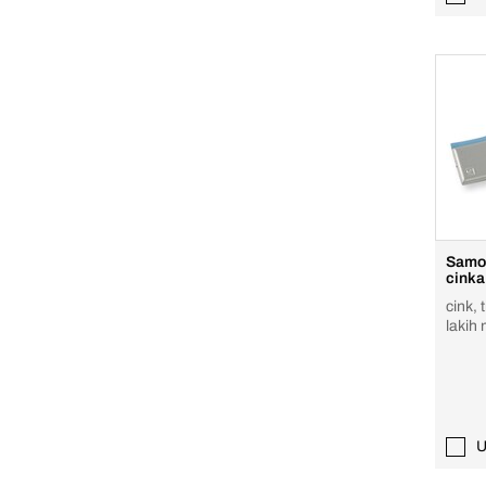
Samolj
cinka
cink, 
lakih 
U