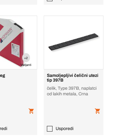
+2
Varijanti
teg
Samoljepljivi čelični utezi
tip 397B
čelik, Type 397B, naplatci
od lakih metala, Crna
redi
Usporedi