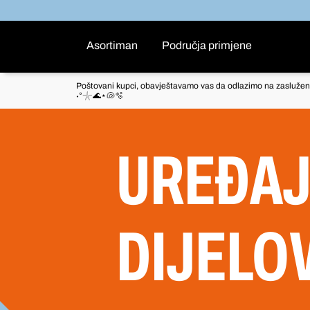
Asortiman
Područja primjene
Poštovani kupci, obavještavamo vas da odlazimo na zaslužen
˖°𓇼🌊⋆🐚🫧
UREĐAJ
DIJELO