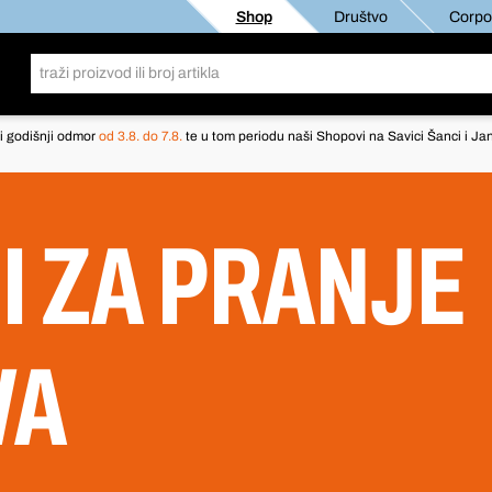
Shop
Društvo
Corpor
i godišnji odmor
od 3.8. do 7.8.
te u tom periodu naši Shopovi na Savici Šanci i Jan
I ZA PRANJE
VA