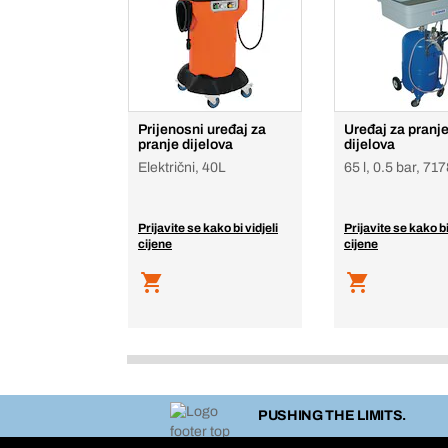
Prijenosni uređaj za
Uređaj za pranj
pranje dijelova
dijelova
Električni, 40L
65 l, 0.5 bar, 71
Prijavite se kako bi vidjeli
Prijavite se kako bi
cijene
cijene
PUSHING THE LIMITS.