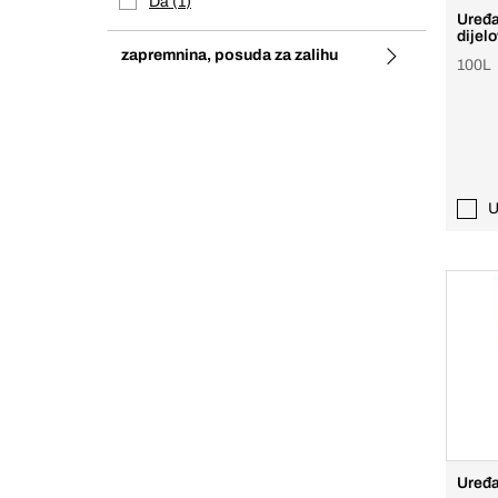
Da
1
Uređa
dijel
zapremnina, posuda za zalihu
100L
U
Uređa