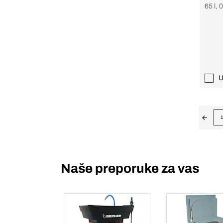
65 l, 
U
1
Naše preporuke za vas