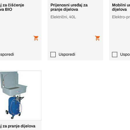
j za čišćenje
Prijenosni uređaj za
Mobilni u
ova BIO
pranje dijelova
dijelova
Električni, 40L
Elektro-p
sporedi
Usporedi
Uspo
j za pranje dijelova