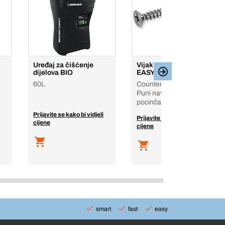
Uređaj za čišćenje
Vijak za ivericu
dijelova BIO
EASYclassic
60L
Countersunk head, PZ,
Puni navoj, čelik,
pocinčan
Prijavite se kako bi vidjeli
Prijavite se kako bi vidjeli
cijene
cijene
smart
fast
easy