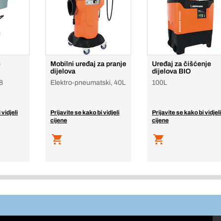
e
Mobilni uređaj za pranje
Uređaj za čišćenje
dijelova
dijelova BIO
78
Elektro-pneumatski, 40L
100L
 vidjeli
Prijavite se kako bi vidjeli
Prijavite se kako bi vidjeli
cijene
cijene