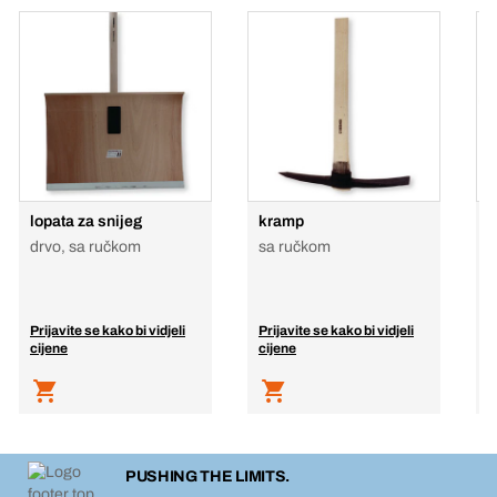
lopata za snijeg
kramp
g
drvo, sa ručkom
sa ručkom
b
Prijavite se kako bi vidjeli
Prijavite se kako bi vidjeli
P
cijene
cijene
c
PUSHING THE LIMITS.