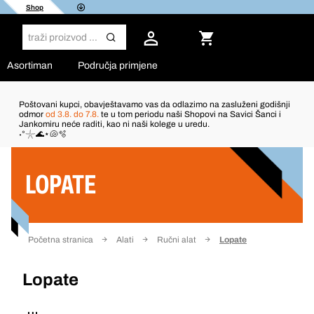
Shop
Asortiman
Područja primjene
Poštovani kupci, obavještavamo vas da odlazimo na zasluženi godišnji
odmor
od 3.8. do 7.8.
te u tom periodu naši Shopovi na Savici Šanci i
Jankomiru neće raditi, kao ni naši kolege u uredu.
Filter
˖°𓇼🌊⋆🐚🫧
LOPATE
Početna stranica
Alati
Ručni alat
Lopate
Lopate