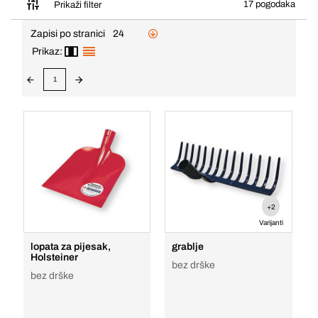
17 pogodaka
Prikaži filter
Zapisi po stranici
24
Prikaz:
1
+2
Varijanti
lopata za pijesak,
grablje
Holsteiner
bez drške
bez drške