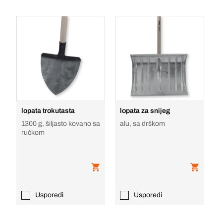
lopata trokutasta
lopata za snijeg
1300 g, šiljasto kovano sa
alu, sa drškom
ručkom
Usporedi
Usporedi