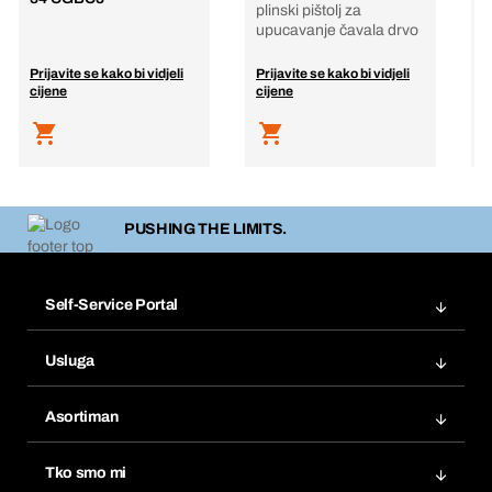
plinski pištolj za
p
upucavanje čavala drvo
u
Prijavite se kako bi vidjeli
Prijavite se kako bi vidjeli
P
cijene
cijene
c
PUSHING THE LIMITS.
Self-Service Portal
Narudžbe
Usluga
Fakture
Bera Modul
Popisi želja
Asortiman
eProcurement
Ponovno naručivanje
Inovacije proizvoda
Tražitelji proizvoda
Tko smo mi
Pretplate
Područja primjene