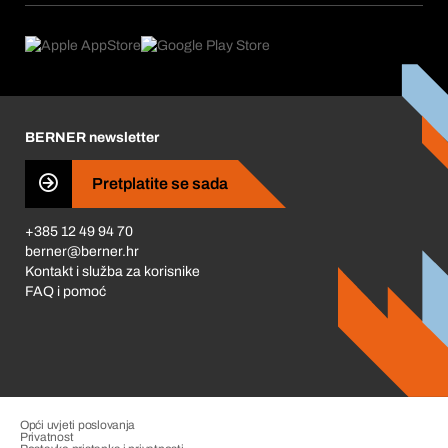
Što nudimo
Povrati & Reklamacije
Product Compliance
Što nas pokreće
Korporativna društvena odgovornost
Karijera
BERNER newsletter
Business Conduct
Pretplatite se sada
+385 12 49 94 70
berner@berner.hr
Kontakt i služba za korisnike
FAQ i pomoć
Opći uvjeti poslovanja
Privatnost