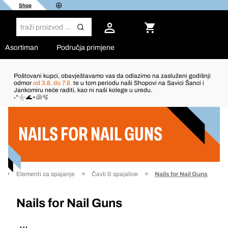
Shop
Asortiman
Područja primjene
Poštovani kupci, obavještavamo vas da odlazimo na zasluženi godišnji
odmor
od 3.8. do 7.8.
te u tom periodu naši Shopovi na Savici Šanci i
Jankomiru neće raditi, kao ni naši kolege u uredu.
Filter
˖°𓇼🌊⋆🐚🫧
NAILS FOR NAIL GUNS
Elementi za spajanje
Čavli & spajalice
Nails for Nail Guns
Nails for Nail Guns