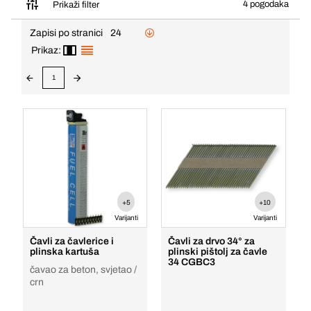
4 pogodaka
Prikaži filter
Zapisi po stranici
24
Prikaz:
1
+5
+10
Varijanti
Varijanti
Čavli za čavlerice i
Čavli za drvo 34° za
plinska kartuša
plinski pištolj za čavle
34 CGBC3
čavao za beton, svjetao /
crn