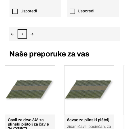
Usporedi
Usporedi
1
Naše preporuke za vas
Čavli za drvo 34° za
čavao za plinski pištolj
č
plinski pištolj za čavle
žičani čavli, pocinčan, za
č
34 CGBC3