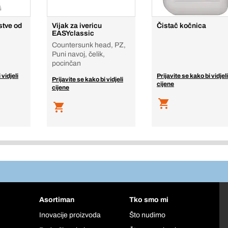
stve od
Vijak za ivericu
Čistač kočnica
EASYclassic
Countersunk head, PZ,
Puni navoj, čelik,
pocinčan
 vidjeli
Prijavite se kako bi vidjeli
Prijavite se kako bi vidjeli
cijene
cijene
Asortiman
Tko smo mi
Inovacije proizvoda
Što nudimo