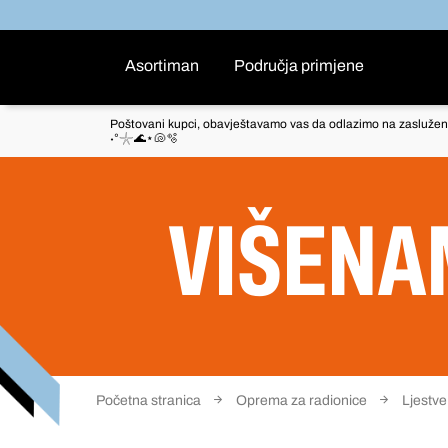
Asortiman
Područja primjene
Poštovani kupci, obavještavamo vas da odlazimo na zaslužen
˖°𓇼🌊⋆🐚🫧
VIŠENA
Početna stranica
Oprema za radionice
Ljestve