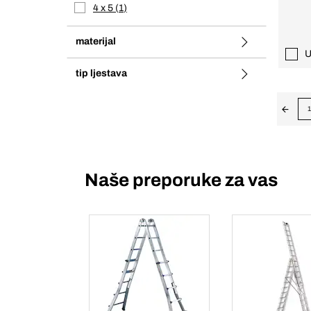
4 x 5
1
materijal
U
tip ljestava
1
Naše preporuke za vas