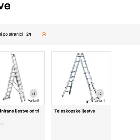
ve
i po stranici
24
+3
+2
Varijanti
Varijanti
nirane ljestve od tri
Teleskopske ljestve
ij