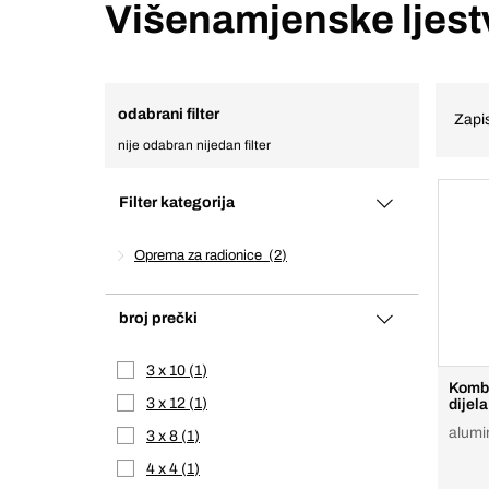
Višenamjenske ljest
odabrani filter
Zapis
nije odabran nijedan filter
Filter kategorija
Oprema za radionice
2
broj prečki
3 x 10
1
Kombi
3 x 12
1
dijela
alumin
3 x 8
1
4 x 4
1