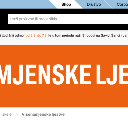
Shop
Društvo
Corpor
i godišnji odmor
od 3.8. do 7.8.
te u tom periodu naši Shopovi na Savici Šanci i Jan
MJENSKE LJ
 i skele
Višenamjenske ljestve