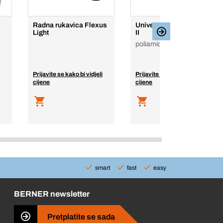
Radna rukavica Flexus
Univerzalna tipla BXfix
Light
II
poliamid (najlon)
Prijavite se kako bi vidjeli
Prijavite se kako bi vidjeli
cijene
cijene
smart
fast
easy
BERNER newsletter
Pretplatite se sada