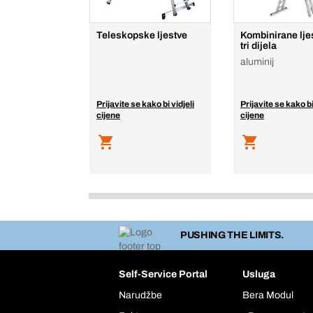
Teleskopske ljestve
Kombinirane lje
tri dijela
aluminij
Prijavite se kako bi vidjeli
Prijavite se kako bi
cijene
cijene
PUSHING THE LIMITS.
Self-Service Portal
Usluga
Narudžbe
Bera Modul