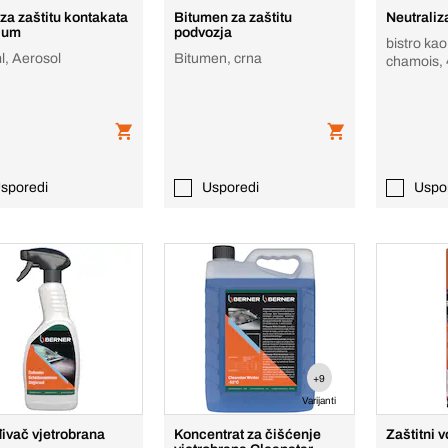
 za zaštitu kontakata
Bitumen za zaštitu
Neutraliz
ium
podvozja
bistro kao
l, Aerosol
Bitumen, crna
chamois, 
sporedi
Usporedi
Uspo
+9
Varijanti
ivač vjetrobrana
Koncentrat za čišćenje
Zaštitni 