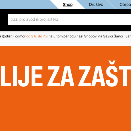
Shop
Društvo
Corpor
i godišnji odmor
od 3.8. do 7.8.
te u tom periodu naši Shopovi na Savici Šanci i Jan
LIJE ZA ZAŠT