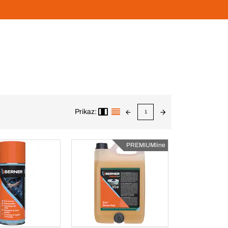
Prikaz:
1
PREMIUMline