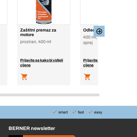
Zaštitni premaz za
Odleđivač vjetrobrana
motore
400 ml, karakterističan,
proziran, 400 ml
sprej
Prijavite se kako bi vidjeli
Prijavite se kako bi vidjeli
cijene
cijene
smart
fast
easy
BERNER newsletter