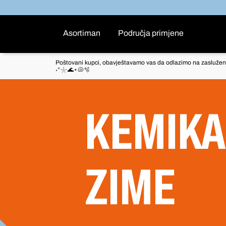
Asortiman
Područja primjene
Poštovani kupci, obavještavamo vas da odlazimo na zaslužen
˖°𓇼🌊⋆🐚🫧
KEMIKA
ZIME