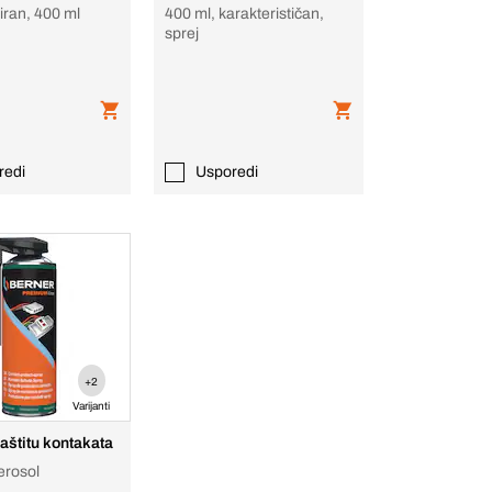
iran, 400 ml
400 ml, karakterističan,
sprej
redi
Usporedi
+2
Varijanti
zaštitu kontakata
erosol