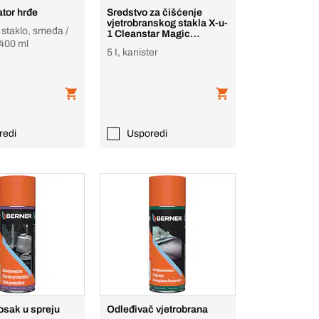
ator hrđe
Sredstvo za čišćenje
vjetrobranskog stakla X-u-
 staklo, smeđa /
1 Cleanstar Magic
400 ml
Premium
5 I, kanister
redi
Usporedi
vosak u spreju
Odleđivač vjetrobrana