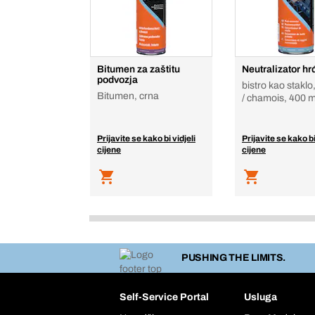
Bitumen za zaštitu
Neutralizator hr
podvozja
bistro kao stakl
Bitumen, crna
/ chamois, 400 m
Prijavite se kako bi vidjeli
Prijavite se kako bi
cijene
cijene
PUSHING THE LIMITS.
Self-Service Portal
Usluga