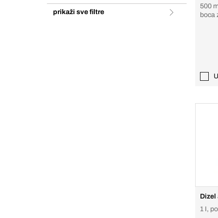
500 ml
prikaži sve filtre
boca 
U
Dizel 
1 I, p