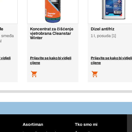
đe
Koncentrat za čišćenje
Dizel antifriz
vjetrobrana Cleanstar
o, smeđa
1 I, posuda [1]
Winter
l
 vidjeli
Prijavite se kako bi vidjeli
Prijavite se kako bi vidjeli
cijene
cijene
Asortiman
Tko smo mi