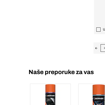
U
1
Naše preporuke za vas