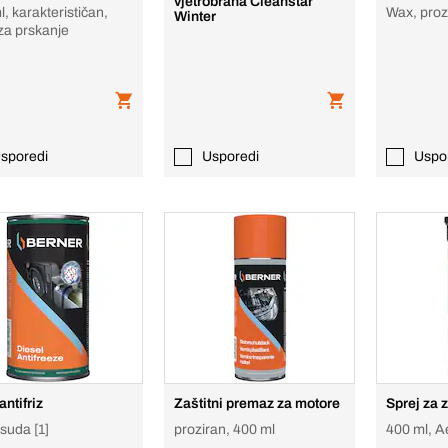
vjetrobrana Cleanstar
, karakterističan,
Wax, proz
Winter
za prskanje
sporedi
Usporedi
Uspo
antifriz
Zaštitni premaz za motore
Sprej za 
osuda [1]
proziran, 400 ml
400 ml, A