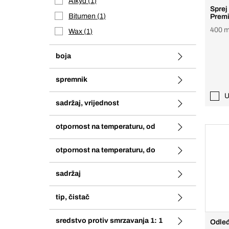
Alkyd
1
Sprej
Bitumen
1
Prem
400 m
Wax
1
boja
spremnik
U
sadržaj, vrijednost
otpornost na temperaturu, od
otpornost na temperaturu, do
sadržaj
tip, čistač
sredstvo protiv smrzavanja 1: 1
Odleđ