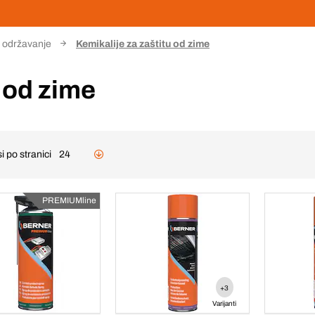
i održavanje
Kemikalije za zaštitu od zime
u od zime
i po stranici
24
PREMIUMline
+3
Varijanti