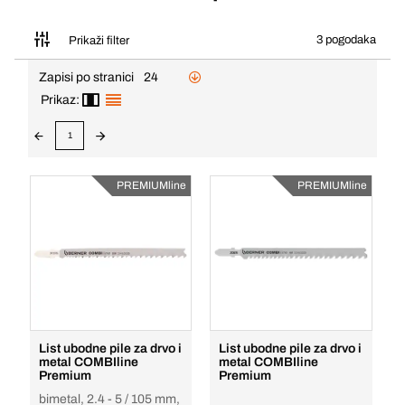
3 pogodaka
Prikaži filter
Zapisi po stranici
24
Prikaz:
1
PREMIUMline
PREMIUMline
List ubodne pile za drvo i
List ubodne pile za drvo i
metal COMBIline
metal COMBIline
Premium
Premium
bimetal, 2.4 - 5 / 105 mm,