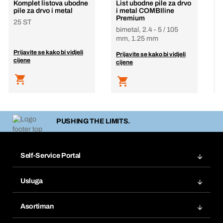
Komplet listova ubodne
List ubodne pile za drvo
L
pile za drvo i metal
i metal COMBIline
i
Premium
P
25 ST
bimetal, 2.4 - 5 / 105
mm, 1.25 mm
Prijavite se kako bi vidjeli
P
Prijavite se kako bi vidjeli
cijene
c
cijene
PUSHING THE LIMITS.
Self-Service Portal
Narudžbe
Usluga
Fakture
Bera Modul
Popisi želja
Asortiman
eProcurement
Ponovno naručivanje
Inovacije proizvoda