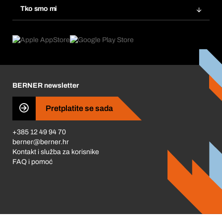
Tražitelji proizvoda
Tko smo mi
Pretplate
Područja primjene
Što nudimo
Povrati & Reklamacije
Product Compliance
Što nas pokreće
Korporativna društvena odgovornost
Karijera
BERNER newsletter
Business Conduct
Pretplatite se sada
+385 12 49 94 70
berner@berner.hr
Kontakt i služba za korisnike
FAQ i pomoć