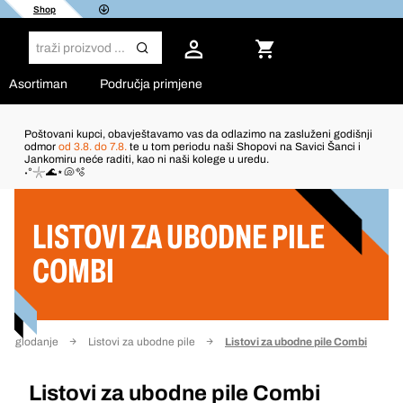
Shop
Asortiman
Područja primjene
Poštovani kupci, obavještavamo vas da odlazimo na zasluženi godišnji
odmor
od 3.8. do 7.8.
te u tom periodu naši Shopovi na Savici Šanci i
Jankomiru neće raditi, kao ni naši kolege u uredu.
Filter
˖°𓇼🌊⋆🐚🫧
LISTOVI ZA UBODNE PILE
COMBI
je i glodanje
Listovi za ubodne pile
Listovi za ubodne pile Combi
Listovi za ubodne pile Combi