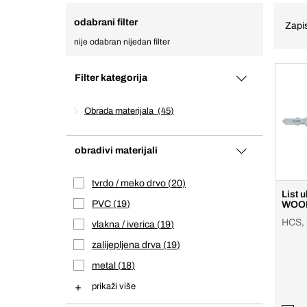
odabrani filter
Zapis
nije odabran nijedan filter
Filter kategorija
Obrada materijala
45
obradivi materijali
tvrdo / meko drvo
20
List 
PVC
19
WOOD
HCS, 
vlakna / iverica
19
zalijepljena drva
19
metal
18
prikaži više