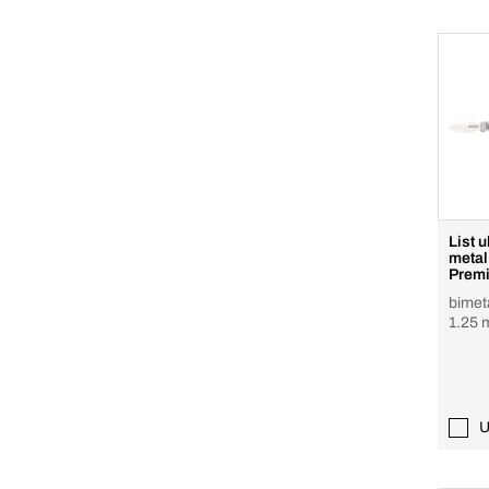
List u
metal
Prem
bimeta
1.25
U