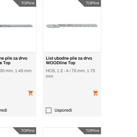
TOPline
TOPline
ne pile za drvo
List ubodne pile za drvo
e Top
WOODline Top
 100 mm, 1.45 mm
HCS, 1.2 - 4 / 75 mm, 1.75
mm
redi
Usporedi
TOPline
TOPline