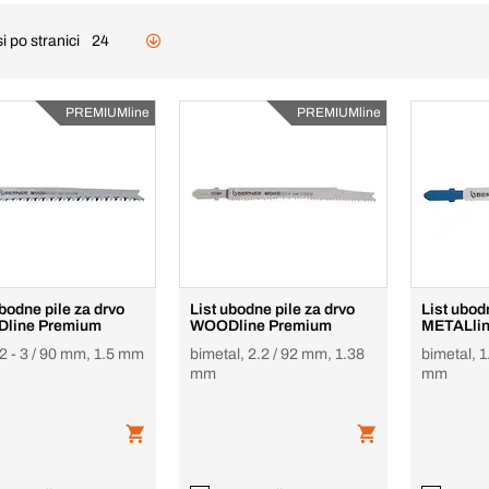
i po stranici
24
PREMIUMline
PREMIUMline
ubodne pile za drvo
List ubodne pile za drvo
List ubod
line Premium
WOODline Premium
METALli
2 - 3 / 90 mm, 1.5 mm
bimetal, 2.2 / 92 mm, 1.38
bimetal, 1
mm
mm