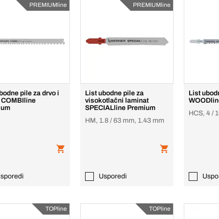
PREMIUMline
PREMIUMline
bodne pile za drvo i
List ubodne pile za
List ubod
 COMBIline
visokotlačni laminat
WOODlin
ium
SPECIALline Premium
HCS, 4 /
HM, 1.8 / 63 mm, 1.43 mm
sporedi
Usporedi
Uspo
TOPline
TOPline