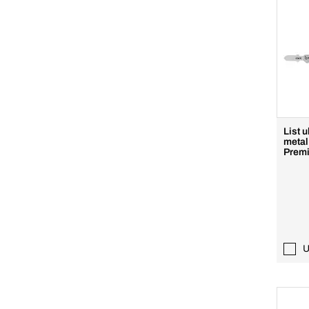
List u
metal
Prem
U