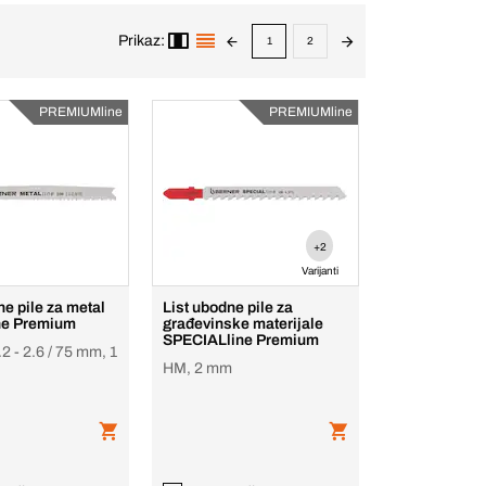
Prikaz:
1
2
PREMIUMline
PREMIUMline
+2
Varijanti
ne pile za metal
List ubodne pile za
ne Premium
građevinske materijale
SPECIALline Premium
.2 - 2.6 / 75 mm, 1
HM, 2 mm