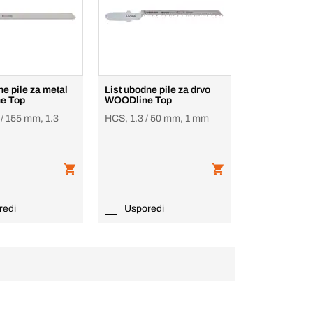
ne pile za metal
List ubodne pile za drvo
e Top
WOODline Top
 / 155 mm, 1.3
HCS, 1.3 / 50 mm, 1 mm
redi
Usporedi