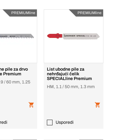
PREMIUMline
PREMIUMline
ne pile za drvo
List ubodne pile za
e Premium
nehrđajući čelik
SPECIALline Premium
.9 / 60 mm, 1.25
HM, 1.1 / 50 mm, 1.3 mm
redi
Usporedi