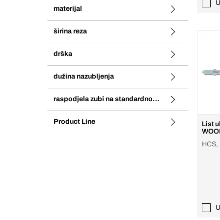
U
materijal
širina reza
drška
dužina nazubljenja
raspodjela zubi na standardnom nazubljenju
Product Line
List 
WOOD
HCS, 
U