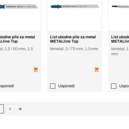
ubodne pile za metal
List ubodne pile za metal
List ubod
Lline Top
METALline Top
METALlin
l, 1.2 / 50 mm, 1.3
bimetal, 3 / 75 mm, 1.3 mm
bimetal, 1
mm
sporedi
Usporedi
Uspo
2