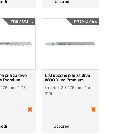
redi
Usporedi
PREMIUMline
PREMIUMline
ne pile za drvo
List ubodne pile za drvo
e Premium
WOODline Premium
 / 75 mm, 1.75
bimetal, 2.5 / 75 mm, 1.4
mm
redi
Usporedi