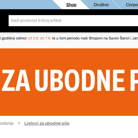
Shop
Društvo
Corpor
i godišnji odmor
od 3.8. do 7.8.
te u tom periodu naši Shopovi na Savici Šanci i Jan
 ZA UBODNE 
glodanje
Listovi za ubodne pile