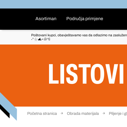
Asortiman
Područja primjene
Poštovani kupci, obavještavamo vas da odlazimo na zaslužen
˖°𓇼🌊⋆🐚🫧
LISTOVI
Početna stranica
Obrada materijala
Piljenje i 