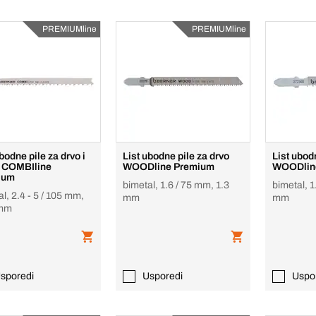
PREMIUMline
PREMIUMline
bodne pile za drvo i
List ubodne pile za drvo
List ubod
 COMBIline
WOODline Premium
WOODlin
ium
bimetal, 1.6 / 75 mm, 1.3
bimetal, 1
l, 2.4 - 5 / 105 mm,
mm
mm
 mm
sporedi
Usporedi
Uspo