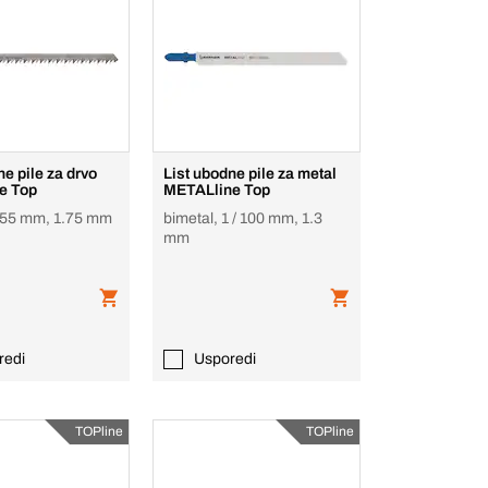
ne pile za drvo
List ubodne pile za metal
e Top
METALline Top
 155 mm, 1.75 mm
bimetal, 1 / 100 mm, 1.3
mm
redi
Usporedi
TOPline
TOPline