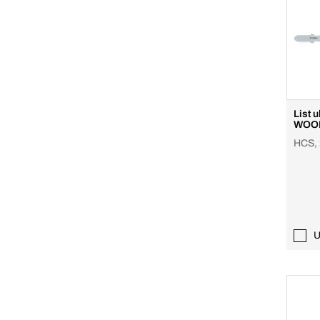
List 
WOOD
HCS, 
U