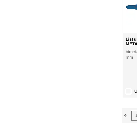
List 
META
bimeta
mm
U
1