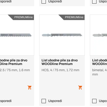
sporedi
Usporedi
Uspo
PREMIUMline
PREMIUMline
ubodne pile za drvo
List ubodne pile za drvo
List ubod
line Premium
WOODline Premium
WOODlin
2.5 / 75 mm, 1.6 mm
HCS, 4 / 75 mm, 1.72 mm
bimetal, 4
mm
sporedi
Usporedi
Uspo