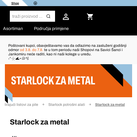
Shop
Asortiman
Područja primjene
Poštovani kupci, obavještavamo vas da odlazimo na zasluženi godišnji
odmor
od 3.8. do 7.8.
te u tom periodu naši Shopovi na Savici Šanci i
Jankomiru neće raditi, kao ni naši kolege u uredu.
Filter
˖°𓇼🌊⋆🐚🫧
STARLOCK ZA METAL
scilirajući listovi za pile
Starlock potrošni alati
Starlock za metal
Starlock za metal