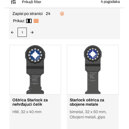
4 pogodaka
Prikaži filter
Zapisi po stranici
24
Prikaz:
1
Oštrica Starlock za
Starlock oštrica za
nehrđajući čelik
obojene metale
HM, 32 x 40 mm
bimetal, 32 x 50 mm,
Obojeni metali, gips