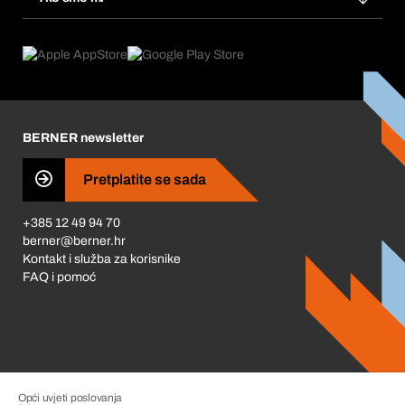
Pretplate
Područja primjene
Što nudimo
Povrati & Reklamacije
Product Compliance
Što nas pokreće
Korporativna društvena odgovornost
Karijera
BERNER newsletter
Business Conduct
Pretplatite se sada
+385 12 49 94 70
berner@berner.hr
Kontakt i služba za korisnike
FAQ i pomoć
Opći uvjeti poslovanja