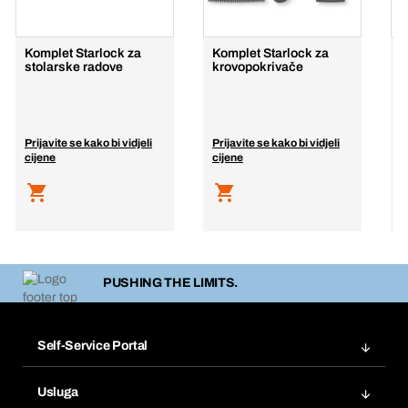
Komplet Starlock za
Komplet Starlock za
S
stolarske radove
krovopokrivače
t
H
p
b
Prijavite se kako bi vidjeli
Prijavite se kako bi vidjeli
P
cijene
cijene
c
PUSHING THE LIMITS.
Self-Service Portal
Narudžbe
Usluga
Fakture