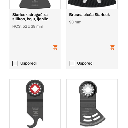
Starlock strugač za
Brusna ploča Starlock
silikon, boju, ljepilo
93 mm
HCS, 52 x 38 mm
Usporedi
Usporedi