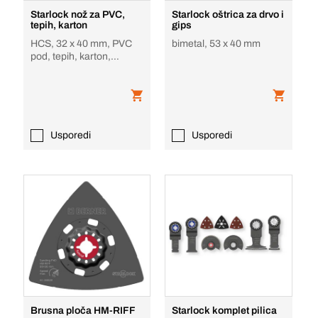
Starlock nož za PVC,
Starlock oštrica za drvo i
tepih, karton
gips
HCS, 32 x 40 mm, PVC
bimetal, 53 x 40 mm
pod, tepih, karton,
bitumen
Usporedi
Usporedi
Brusna ploča HM-RIFF
Starlock komplet pilica