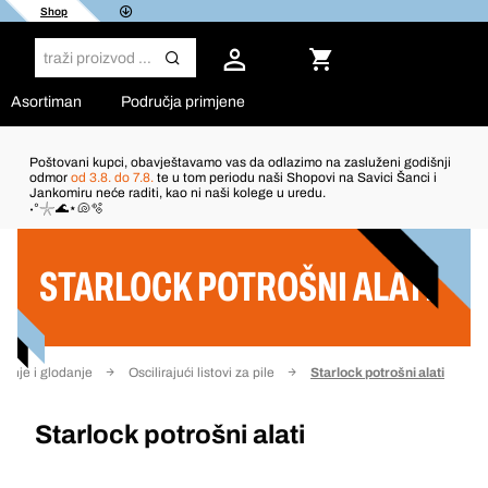
Shop
Asortiman
Područja primjene
Poštovani kupci, obavještavamo vas da odlazimo na zasluženi godišnji
odmor
od 3.8. do 7.8.
te u tom periodu naši Shopovi na Savici Šanci i
Jankomiru neće raditi, kao ni naši kolege u uredu.
Filter
˖°𓇼🌊⋆🐚🫧
STARLOCK POTROŠNI ALATI
ljenje i glodanje
Oscilirajući listovi za pile
Starlock potrošni alati
Starlock potrošni alati