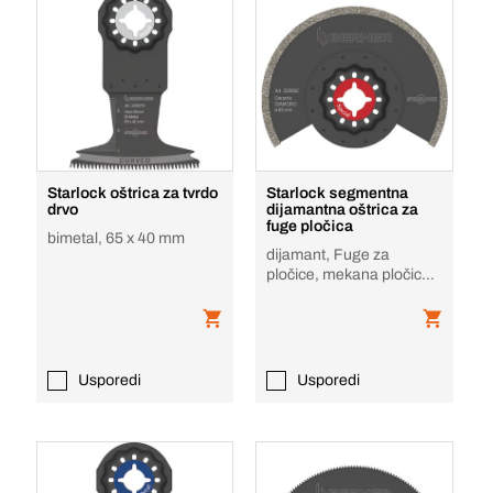
Starlock oštrica za tvrdo
Starlock segmentna
drvo
dijamantna oštrica za
fuge pločica
bimetal, 65 x 40 mm
dijamant, Fuge za
pločice, mekana pločica,
epoksid, stakloplastika
Usporedi
Usporedi