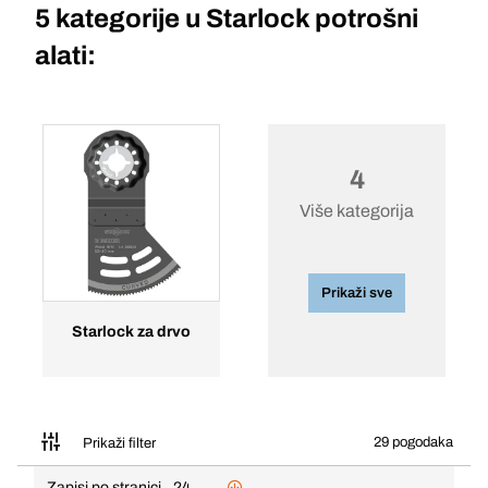
5 kategorije u
Starlock potrošni
alati:
4
Više kategorija
Prikaži sve
Starlock za drvo
29 pogodaka
Prikaži filter
Zapisi po stranici
24