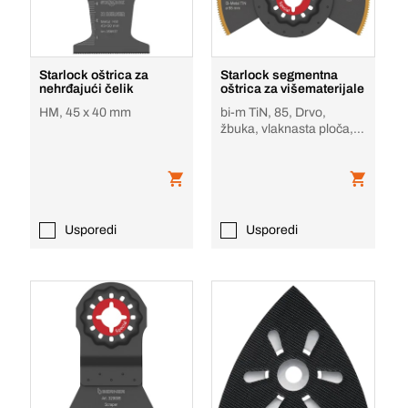
Starlock oštrica za
Starlock segmentna
nehrđajući čelik
oštrica za višematerijale
HM, 45 x 40 mm
bi-m TiN, 85, Drvo,
žbuka, vlaknasta ploča,
aluminij, epoksi
Usporedi
Usporedi