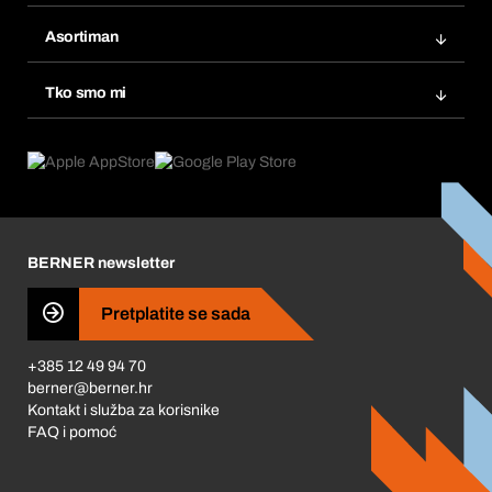
Bera Modul
Popisi želja
Asortiman
eProcurement
Ponovno naručivanje
Inovacije proizvoda
Tražitelji proizvoda
Tko smo mi
Pretplate
Područja primjene
Što nudimo
Povrati & Reklamacije
Product Compliance
Što nas pokreće
Korporativna društvena odgovornost
Karijera
BERNER newsletter
Business Conduct
Pretplatite se sada
+385 12 49 94 70
berner@berner.hr
Kontakt i služba za korisnike
FAQ i pomoć