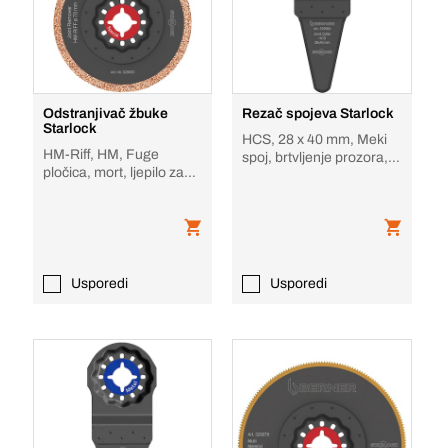
Odstranjivač žbuke
Rezač spojeva Starlock
Starlock
HCS, 28 x 40 mm, Meki
HM-Riff, HM, Fuge
spoj, brtvljenje prozora,
pločica, mort, ljepilo za
pjena
pločice, epoksid
Usporedi
Usporedi