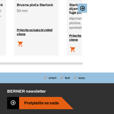
ck
Brusna ploča Starlock
Starlock segmentna
dijamantna oštrica za
i
93 mm
fuge pločica
a,
dijamant, Fuge za
pločice, mekana pločica,
epoksid, stakloplastika
Prijavite se kako bi vidjeli
cijene
Prijavite se kako bi vidjeli
cijene
smart
fast
easy
BERNER newsletter
Pretplatite se sada