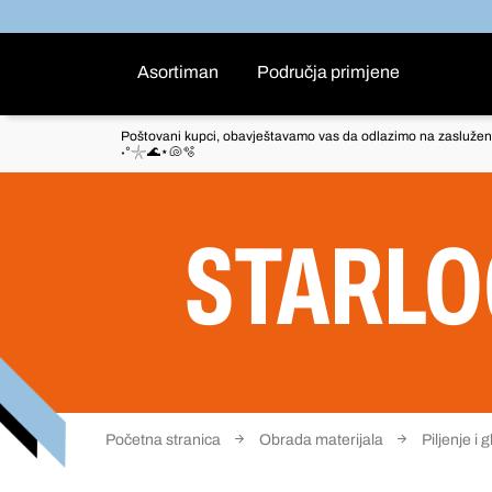
Asortiman
Područja primjene
Poštovani kupci, obavještavamo vas da odlazimo na zaslužen
˖°𓇼🌊⋆🐚🫧
STARLO
Početna stranica
Obrada materijala
Piljenje i 