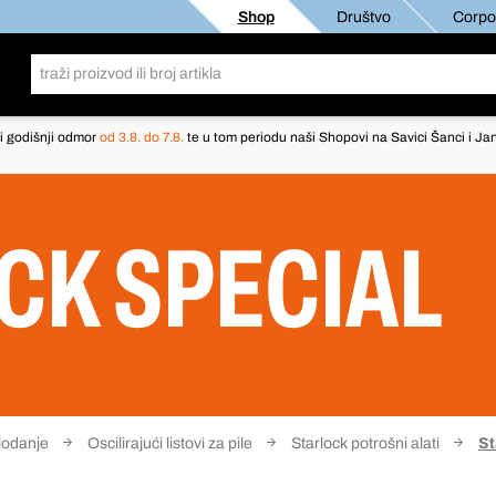
Shop
Društvo
Corpor
i godišnji odmor
od 3.8. do 7.8.
te u tom periodu naši Shopovi na Savici Šanci i Jan
CK SPECIAL
glodanje
Oscilirajući listovi za pile
Starlock potrošni alati
St