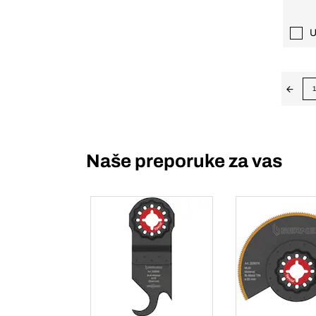
U
1
Naše preporuke za vas