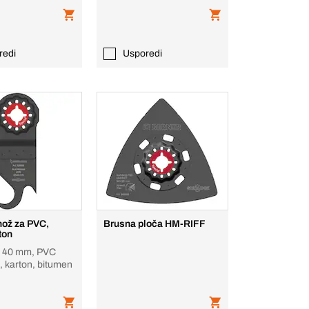
redi
Usporedi
nož za PVC,
Brusna ploča HM-RIFF
ton
x 40 mm, PVC
h, karton, bitumen