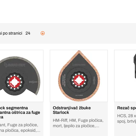
i po stranici
24
ock segmentna
Odstranjivač žbuke
Rezač sp
antna oštrica za fuge
Starlock
HCS, 28 
ca
HM-Riff, HM, Fuge pločica,
spoj, brtv
ant, Fuge za pločice,
mort, ljepilo za pločice,
pjena
a pločica, epoksid,
epoksid
plastika