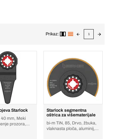
Prikaz:
1
ojeva Starlock
Starlock segmentna
oštrica za višematerijale
x 40 mm, Meki
bi-m TiN, 85, Drvo, žbuka,
ljenje prozora,
vlaknasta ploča, aluminij,
epoksi