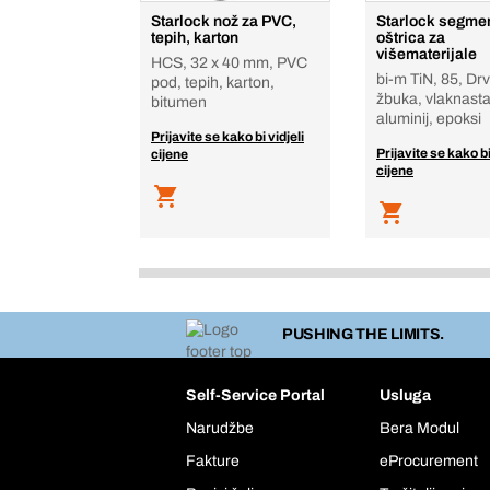
Starlock nož za PVC,
Starlock segme
tepih, karton
oštrica za
višematerijale
HCS, 32 x 40 mm, PVC
bi-m TiN, 85, Drv
pod, tepih, karton,
žbuka, vlaknasta
bitumen
aluminij, epoksi
Prijavite se kako bi vidjeli
Prijavite se kako bi
cijene
cijene
PUSHING THE LIMITS.
Self-Service Portal
Usluga
Narudžbe
Bera Modul
Fakture
eProcurement