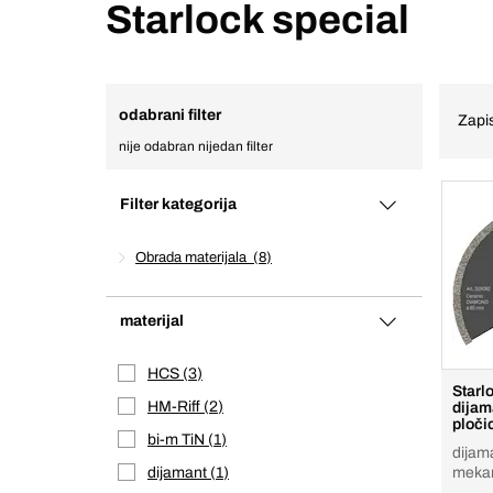
Starlock special
odabrani filter
Zapis
nije odabran nijedan filter
Filter kategorija
Obrada materijala
8
materijal
HCS
3
Starl
HM-Riff
2
dijam
ploči
bi-m TiN
1
dijam
dijamant
1
mekan
staklo