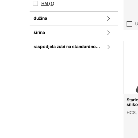
HM
1
dužina
U
širina
raspodjela zubi na standardnom nazubljenju
Starl
siliko
HCS, 