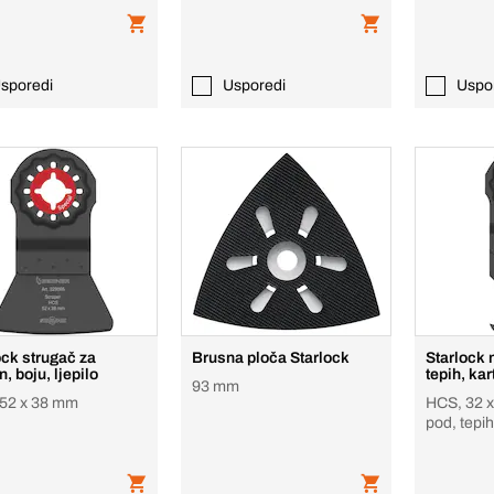
sporedi
Usporedi
Uspo
ock strugač za
Brusna ploča Starlock
Starlock 
n, boju, ljepilo
tepih, kar
93 mm
52 x 38 mm
HCS, 32 
pod, tepi