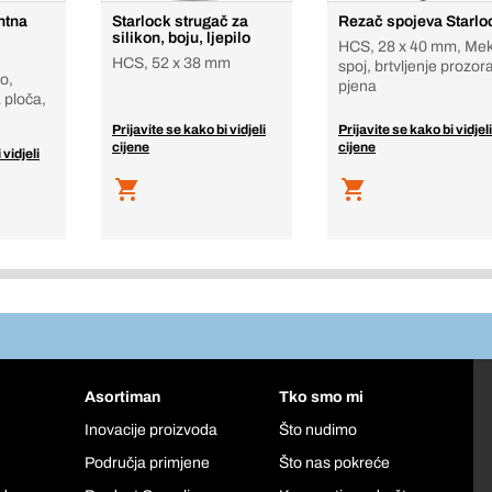
ntna
Starlock strugač za
Rezač spojeva Starlo
silikon, boju, ljepilo
HCS, 28 x 40 mm, Mek
HCS, 52 x 38 mm
spoj, brtvljenje prozor
o,
pjena
 ploča,
Prijavite se kako bi vidjeli
Prijavite se kako bi vidjeli
cijene
cijene
 vidjeli
Asortiman
Tko smo mi
Inovacije proizvoda
Što nudimo
Područja primjene
Što nas pokreće