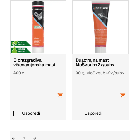
Biorazgradiva
Dugotrajna mast
višenamjenska mast
MoS<sub>2</sub>
400 g
90 g, MoS<sub>2</sub>
Usporedi
Usporedi
1