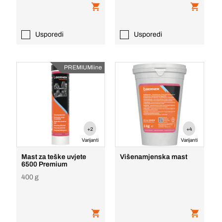
Usporedi
Usporedi
PREMIUMline
+2
+4
Varijanti
Varijanti
Mast za teške uvjete
Višenamjenska mast
6500 Premium
400 g