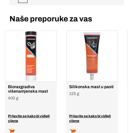
Naše preporuke za vas
Biorazgradiva
Silikonska mast u pasti
V
višenamjenska mast
125 g
400 g
Prijavite se kako bi vidjeli
Prijavite se kako bi vidjeli
P
cijene
cijene
c