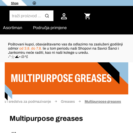
Shop
Asortiman
Područja primjene
Poštovani kupci, obavještavamo vas da odlazimo na zasluženi godišnji
odmor
od 3.8. do 7.8.
te u tom periodu naši Shopovi na Savici Šanci i
Jankomiru neće raditi, kao ni naši kolege u uredu.
Filter
˖°𓇼🌊⋆🐚🫧
MULTIPURPOSE GREASES
ala i sredstva za podmazivanje
Greases
Multipurpose greases
Multipurpose greases