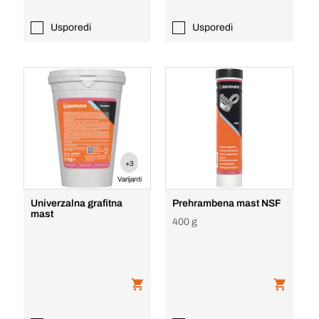
Usporedi
Usporedi
+3
Varijanti
Univerzalna grafitna
Prehrambena mast NSF
mast
400 g