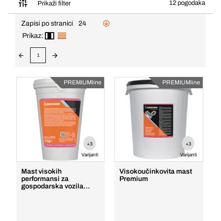
12 pogodaka
Prikaži filter
Zapisi po stranici
24
Prikaz:
1
PREMIUMline
PREMIUMline
+3
+3
Varijanti
Varijanti
Mast visokih
Visokoučinkovita mast
performansi za
Premium
gospodarska vozila
Premium