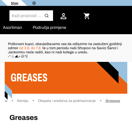
Shop
Asortiman
Područja primjene
Poštovani kupci, obavještavamo vas da odlazimo na zasluženi godišnji
odmor
od 3.8. do 7.8.
te u tom periodu naši Shopovi na Savici Šanci i
Jankomiru neće raditi, kao ni naši kolege u uredu.
Filter
˖°𓇼🌊⋆🐚🫧
GREASES
anica
Kemija
Otapala i sredstva za podmazivanje
Greases
Greases