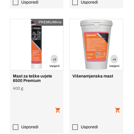
Usporedi
Usporedi
PREMIUMline
+2
+4
Varijanti
Varijanti
Mast za teške uvjete
Višenamjenska mast
6500 Premium
400 g
Usporedi
Usporedi