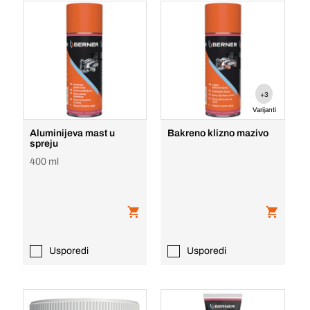
+3
Varijanti
Aluminijeva mast u
Bakreno klizno mazivo
spreju
400 ml
Usporedi
Usporedi