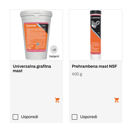
+3
Varijanti
Univerzalna grafitna
Prehrambena mast NSF
mast
400 g
Usporedi
Usporedi