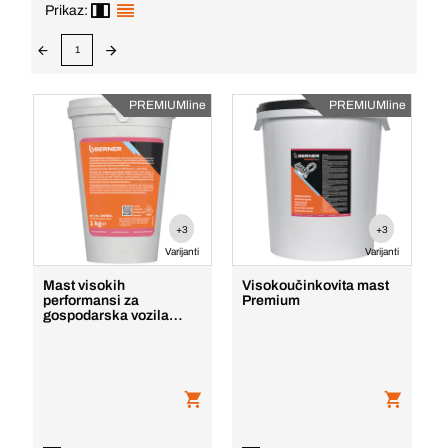
Prikaz:
1
PREMIUMline
PREMIUMline
+3
+3
Varijanti
Varijanti
Mast visokih
Visokoučinkovita mast
performansi za
Premium
gospodarska vozila
Premium