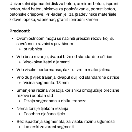
Univerzalni dijamantni disk za beton, armirani beton, isprani
beton, stari beton, blokove za popločavanje, porasti beton,
betonske crjepove. Prikladan je i za građevinske materijale,
zidove, opeku, vapnenac, granit i prirodni kamen
Prednosti:
Ovom oštricom mogu se načiniti precizni rezovi koji su
savršeno u ravnini s površinom
prirubnica
Vrlo brzo rezanje, dvaput brže od standardne oštrice
Visokokvalitetni dijamanti
Vrlo visoke performanse, čak i u tvrdim materijalima
Vrlo dug vijek trajanja: dvaput dulji od standardne oštrice
Visina segmenta: 13 mm
Smanjena razina vibracija korisniku omogućuje precizne
rezove i udoban rad
Dizajn segmenata u obliku trapeza
Nema torzije tijekom rezanja
Posebno ojačano tijelo
Bez ispadanja segmenata, za visoku razinu sigurnosti
Laserski zavareni segmenti