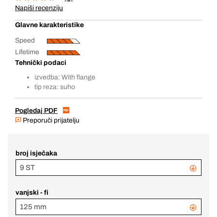
Napiši recenziju
Glavne karakteristike
Speed
Lifetime
Tehnički podaci
izvedba: With flange
tip reza: suho
Pogledaj PDF
Preporuči prijatelju
broj isječaka
9 ST
vanjski - fi
125 mm