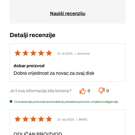
Napiši recenziju
Detalji recenzije
21. lis 2025.
| anonyme
dobar proizvod
Dobra vrijednost za novac za ovaj disk
Je li ova informacija bila korisna?
0
0
Ova recenzija proizvoda automatski je prevedena pomoću umjetne inteligencije.
15. srp 2025.
| MARC
ODLIČAN PROIZVOD