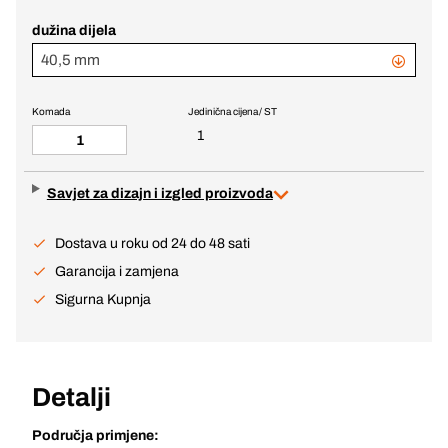
dužina dijela
40,5 mm
Komada
Jedinična cijena / ST
1
Savjet za dizajn i izgled proizvoda
Dostava u roku od 24 do 48 sati
Garancija i zamjena
Sigurna Kupnja
Detalji
Područja primjene: