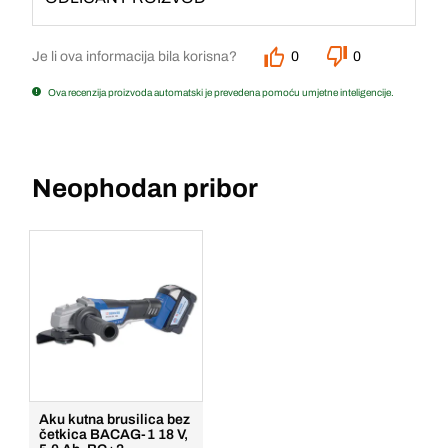
Je li ova informacija bila korisna?
0
0
Ova recenzija proizvoda automatski je prevedena pomoću umjetne inteligencije.
Neophodan pribor
Aku kutna brusilica bez
četkica BACAG-1 18 V,