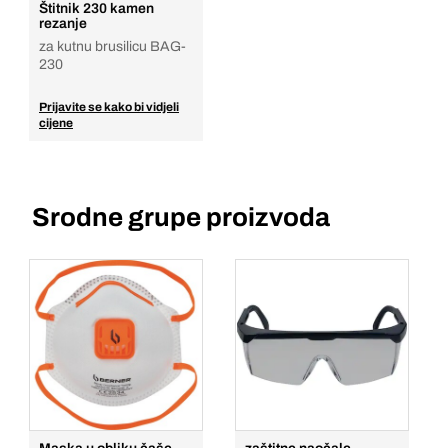
Štitnik 230 kamen
rezanje
za kutnu brusilicu BAG-
230
Prijavite se kako bi vidjeli
cijene
Srodne grupe proizvoda