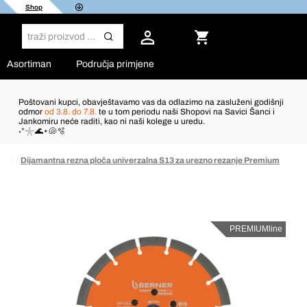
Shop
Asortiman
Područja primjene
Poštovani kupci, obavještavamo vas da odlazimo na zasluženi godišnji
odmor
od 3.8. do 7.8.
te u tom periodu naši Shopovi na Savici Šanci i
Jankomiru neće raditi, kao ni naši kolege u uredu.
˖°𓇼🌊⋆🐚🫧
Dijamantna rezna ploča univerzalna S13 za urezno rezanje Premium
PREMIUMline