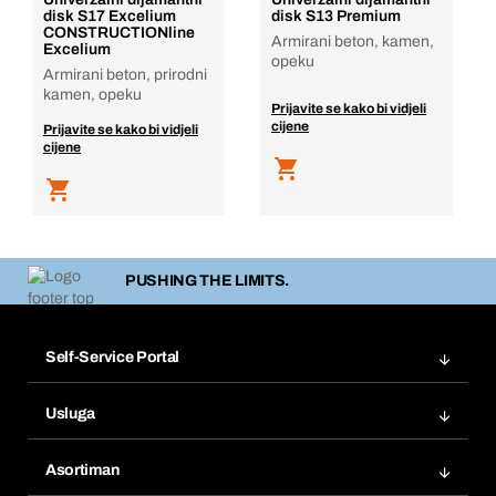
disk S17 Excelium
disk S13 Premium
CONSTRUCTIONline
Armirani beton, kamen,
Excelium
opeku
Armirani beton, prirodni
kamen, opeku
Prijavite se kako bi vidjeli
cijene
Prijavite se kako bi vidjeli
cijene
PUSHING THE LIMITS.
Self-Service Portal
Narudžbe
Usluga
Fakture
Bera Modul
Popisi želja
Asortiman
eProcurement