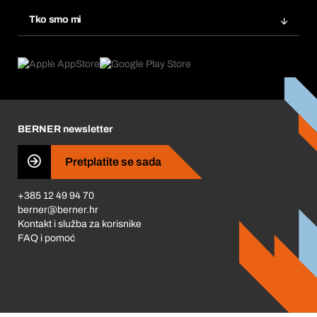
Ponovno naručivanje
Inovacije proizvoda
Tražitelji proizvoda
Tko smo mi
Pretplate
Područja primjene
Što nudimo
Povrati & Reklamacije
Product Compliance
Što nas pokreće
Korporativna društvena odgovornost
Karijera
BERNER newsletter
Business Conduct
Pretplatite se sada
+385 12 49 94 70
berner@berner.hr
Kontakt i služba za korisnike
FAQ i pomoć