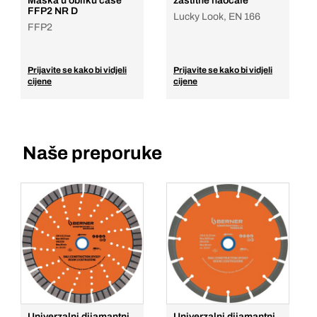
Maska u obliku čaše
zaštitne naočale
FFP2 NR D
Lucky Look, EN 166
FFP2
Prijavite se kako bi vidjeli
Prijavite se kako bi vidjeli
cijene
cijene
Naše preporuke
Univerzalni dijamantni
Univerzalni dijamantni