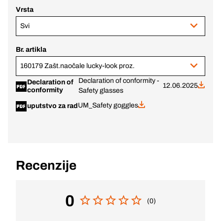
Vrsta
Svi
Br. artikla
160179 Zašt.naočale lucky-look proz.
Declaration of conformity -
Declaration of
12.06.2025
conformity
Safety glasses
UM_Safety goggles
uputstvo za rad
Recenzije
0
(0)