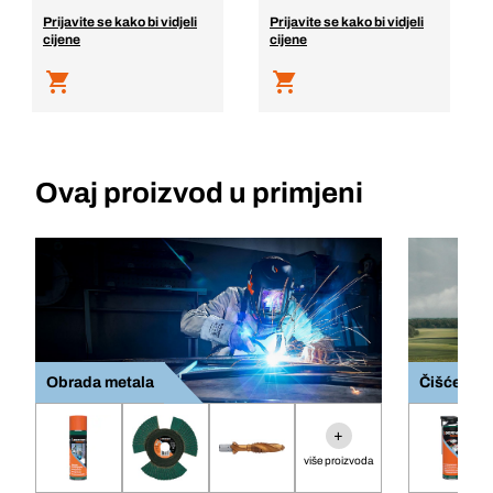
Prijavite se kako bi vidjeli
Prijavite se kako bi vidjeli
cijene
cijene
Ovaj proizvod u primjeni
Obrada metala
Čišćenje d
+
više proizvoda