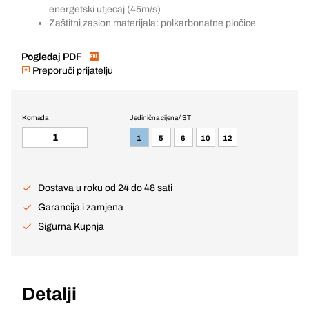
energetski utjecaj (45m/s)
Zaštitni zaslon materijala: polkarbonatne pločice
Pogledaj PDF
Preporuči prijatelju
Komada
Jedinična cijena / ST
1
5
6
10
12
Dostava u roku od 24 do 48 sati
Garancija i zamjena
Sigurna Kupnja
Detalji