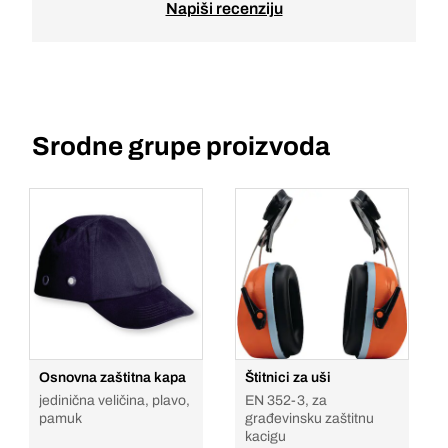
Napiši recenziju
Srodne grupe proizvoda
Osnovna zaštitna kapa
Štitnici za uši
jedinična veličina, plavo,
EN 352-3, za
pamuk
građevinsku zaštitnu
kacigu