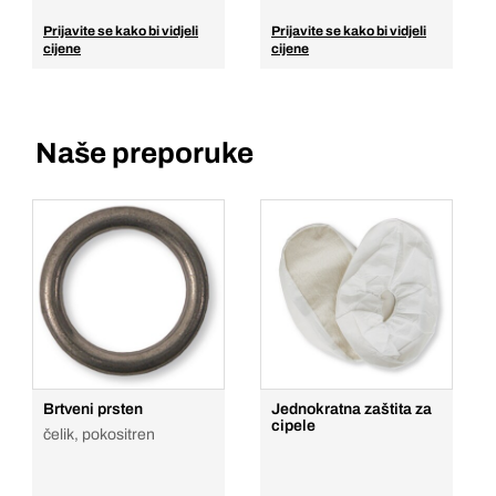
Prijavite se kako bi vidjeli
Prijavite se kako bi vidjeli
cijene
cijene
Naše preporuke
Brtveni prsten
Jednokratna zaštita za
cipele
čelik, pokositren