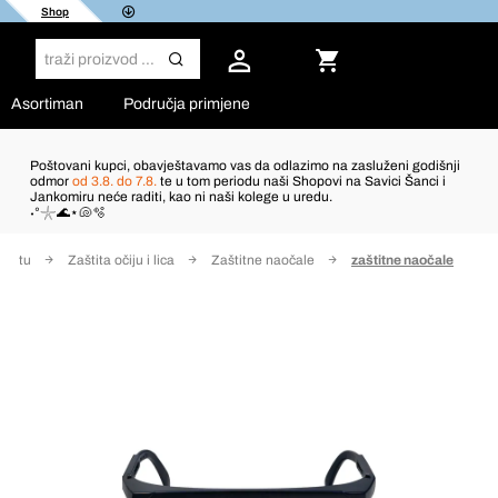
Shop
Asortiman
Područja primjene
Poštovani kupci, obavještavamo vas da odlazimo na zasluženi godišnji
odmor
od 3.8. do 7.8.
te u tom periodu naši Shopovi na Savici Šanci i
Jankomiru neće raditi, kao ni naši kolege u uredu.
˖°𓇼🌊⋆🐚🫧
štitu
Zaštita očiju i lica
Zaštitne naočale
zaštitne naočale