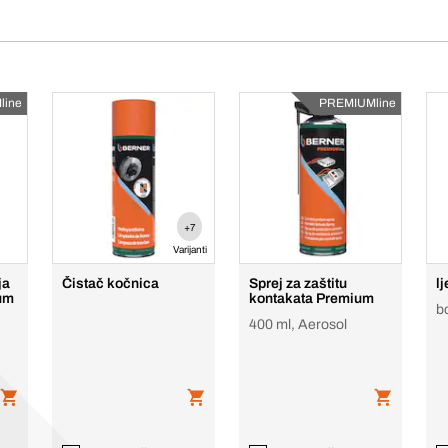
line
PREMIUMline
+7
Varijanti
ja
Čistač kočnica
Sprej za zaštitu
lj
ium
kontakata Premium
b
400 ml, Aerosol