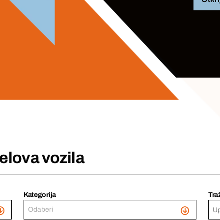
jelova vozila
Kategorija
Tra
Odaberi