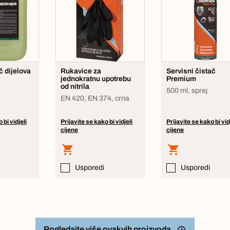
č dijelova
Rukavice za
Servisni čistač
jednokratnu upotrebu
Premium
od nitrila
500 ml, sprej
EN 420, EN 374, crna
 bi vidjeli
Prijavite se kako bi vidjeli
Prijavite se kako bi vid
cijene
cijene
Usporedi
Usporedi
Pogledajte više ovakvih proizvoda