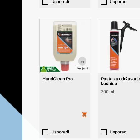
Usporedi
Usporedi
+4
Varijanti
HandClean Pro
Pasta za održavanj
kočnica
200 ml
Usporedi
Usporedi