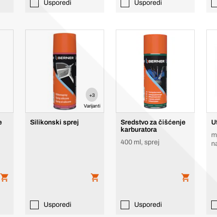
Usporedi
Usporedi
+3
Varijanti
e
Silikonski sprej
Sredstvo za čišćenje
U
karburatora
m
400 ml, sprej
n
Usporedi
Usporedi