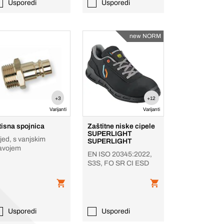
Usporedi
Usporedi
new NORM
+3
+12
Varijanti
Varijanti
tisna spojnica
Zaštitne niske cipele
SUPERLIGHT
jed, s vanjskim
SUPERLIGHT
avojem
EN ISO 20345:2022,
S3S, FO SR CI ESD
Usporedi
Usporedi