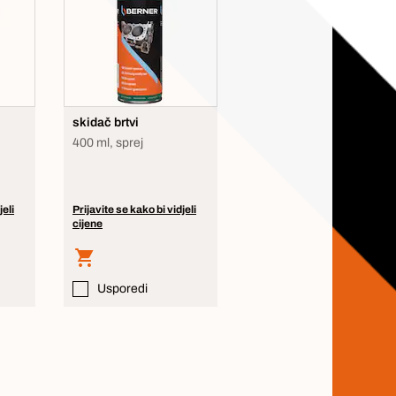
skidač brtvi
400 ml, sprej
jeli
Prijavite se kako bi vidjeli
cijene
Usporedi