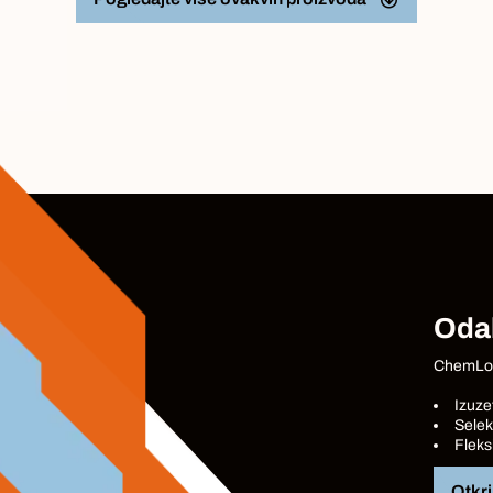
Odab
ChemLoc
Izuze
Selek
Fleks
Otkri