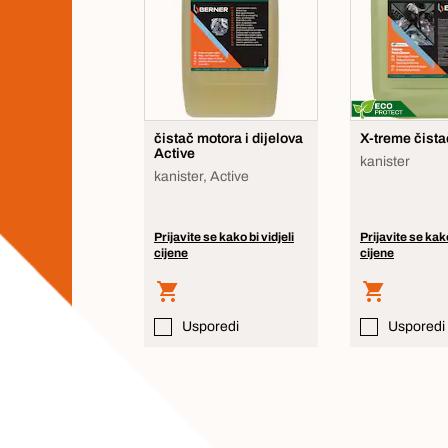
čistač motora i dijelova
X-treme čista
Active
kanister
kanister, Active
Prijavite se kako bi vidjeli
Prijavite se kako
cijene
cijene
Usporedi
Usporedi