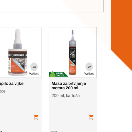
+4
+2
Varijanti
Varijanti
epilo za vijke
Masa za brtvljenje
motora 200 ml
oce
200 ml, kartuša