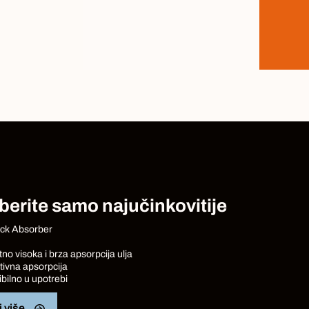
erite samo najučinkovitije
k Absorber
tno visoka i brza apsorpcija ulja
tivna apsorpcija
ibilno u upotrebi
j više