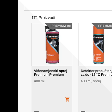
171 Proizvodi
PREMIUMline
PREMIUM
Višenamjenski sprej
Detektor propuštan
Premium Premium
za do -15 °C Prem
400 ml
400 ml, sprej