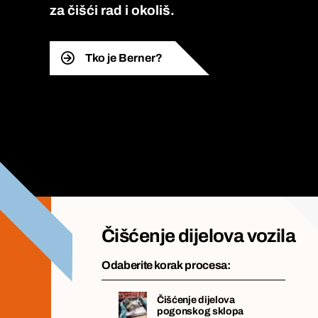
za čišći rad i okoliš.
Tko je Berner?
Čišćenje dijelova vozila
Odaberite korak procesa:
Čišćenje dijelova
pogonskog sklopa