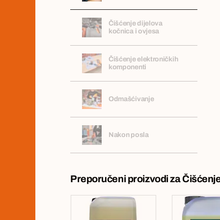
Čišćenje dijelova
kočnica i ovjesa
Čišćenje elektroničkih
komponenti
Odmašćivanje
Nakon posla
Preporučeni proizvodi za Čišćenj