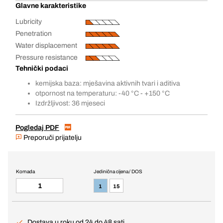
Glavne karakteristike
Lubricity
Penetration
Water displacement
Pressure resistance
Tehnički podaci
kemijska baza: mješavina aktivnih tvari i aditiva
otpornost na temperaturu: -40 °C - +150 °C
Izdržljivost: 36 mjeseci
Pogledaj PDF
Preporuči prijatelju
Komada
Jedinična cijena / DOS
1
15
Dostava u roku od 24 do 48 sati