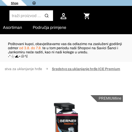
Shop
Asortiman
Područja primjene
Poštovani kupci, obavještavamo vas da odlazimo na zasluženi godišnji
odmor
od 3.8. do 7.8.
te u tom periodu naši Shopovi na Savici Šanci i
Jankomiru neće raditi, kao ni naši kolege u uredu.
˖°𓇼🌊⋆🐚🫧
redstva za uklanjanje hrđe
Sredstvo za uklanjanje hrđe ICE Premium
PREMIUMline