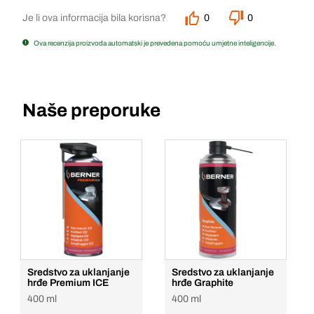
Je li ova informacija bila korisna?
0
0
Ova recenzija proizvoda automatski je prevedena pomoću umjetne inteligencije.
Naše preporuke
Sredstvo za uklanjanje
Sredstvo za uklanjanje
hrđe Premium ICE
hrđe Graphite
400 ml
400 ml