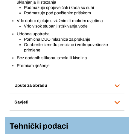
uklanjanja ili stezanja
Podmazuje spojeve čak i kada su suhi
Podmazuje pod povišenim pritiskom
Vrlo dobro djeluje u vlažnim ili mokrim uvjetima
Vrlo visok stupanj istiskivanja vode
Udobna upotreba
Pomična DUO mlaznica za prskanje
Odaberite između precizne i velikopovršinske
primjene
Bez dodanih silikona, smola ili kiselina
Premium rješenje
Upute za obradu
Savjeti
Tehnički podaci