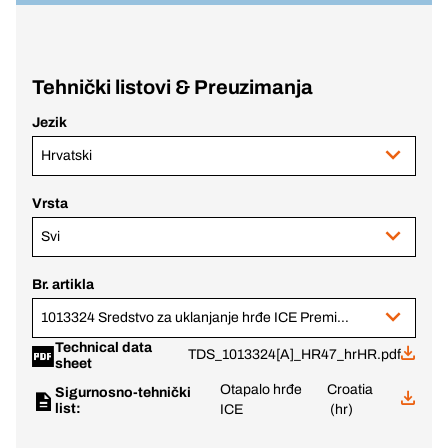
Tehnički listovi & Preuzimanja
Jezik
Hrvatski
Vrsta
Svi
Br. artikla
1013324 Sredstvo za uklanjanje hrđe ICE Premium
Technical data
TDS_1013324[A]_HR47_hrHR.pdf
sheet
Otapalo hrđe
Croatia
Sigurnosno-tehnički
list:
ICE
(hr)