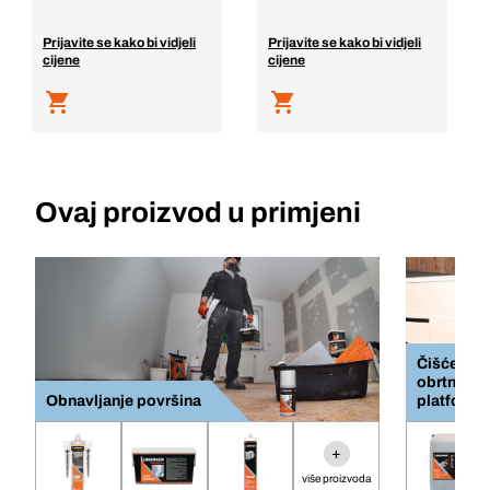
Prijavite se kako bi vidjeli
Prijavite se kako bi vidjeli
cijene
cijene
Ovaj proizvod u primjeni
Čišćenje 
obrtnički
Obnavljanje površina
platform
+
više proizvoda