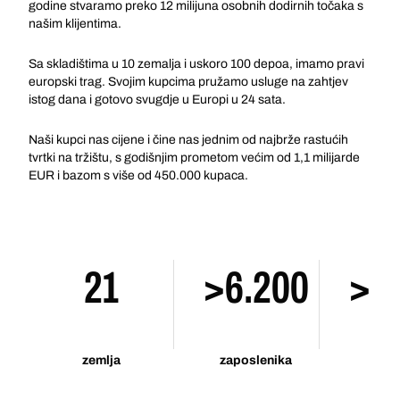
godine stvaramo preko 12 milijuna osobnih dodirnih točaka s
našim klijentima.
Sa skladištima u 10 zemalja i uskoro 100 depoa, imamo pravi
europski trag. Svojim kupcima pružamo usluge na zahtjev
istog dana i gotovo svugdje u Europi u 24 sata.
Naši kupci nas cijene i čine nas jednim od najbrže rastućih
tvrtki na tržištu, s godišnjim prometom većim od 1,1 milijarde
EUR i bazom s više od 450.000 kupaca.
21
>6.200
>1
zemlja
zaposlenika
p