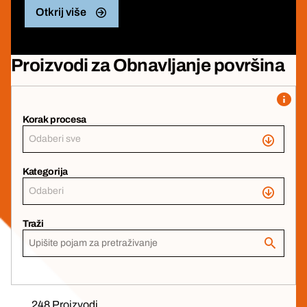
Otkrij više
Proizvodi za Obnavljanje površina
Korak procesa
Odaberi sve
Kategorija
Odaberi
Traži
248 Proizvodi