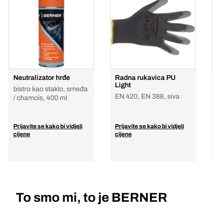
Neutralizator hrđe
Radna rukavica PU
S
Light
P
bistro kao staklo, smeđa
EN 420, EN 388, siva
3
/ chamois, 400 ml
Prijavite se kako bi vidjeli
Prijavite se kako bi vidjeli
P
cijene
cijene
c
To smo mi, to je BERNER