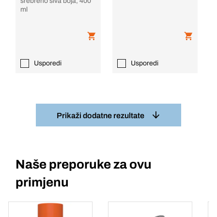
srebreno siva boja, 400
ml
Usporedi
Usporedi
Prikaži dodatne rezultate
Naše preporuke za ovu
primjenu