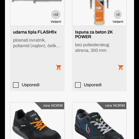
+12
+2
Varijanti
Varijanti
udarna tipla FLASHfix
Ispuna za beton 2K
POWER
plosnati ovratnik,
bez poliesterskog
poliamid (najlon), čelik
stirena, 300 mm
pocinčan
Usporedi
Usporedi
new NORM
new NORM